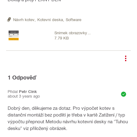
Návrh kotev,
Kotevní deska,
Software
Snímek obrazovky
7.79 KB
2023-06-07 115317.png
1
Odpověď
Přidal
Petr Cink
about 3 years ago
Dobrý den, děkujeme za dotaz. Pro výpočet kotev s
distanční montáží bez podlití je třeba v kartě Zatížení / typ
výpočtu přepnout Metodu návrhu kotevní desky na "Tuhou
desku" viz přiložený obrázek.