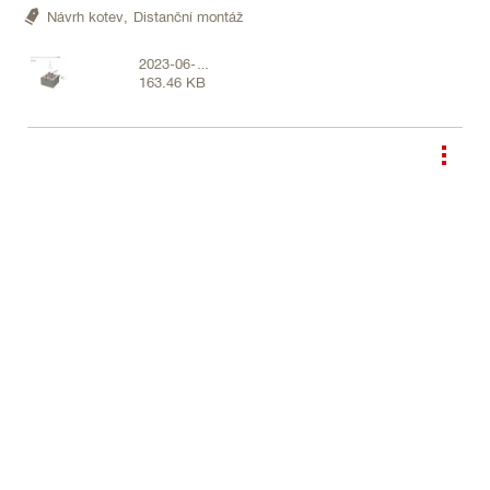
Návrh kotev,
Distanční montáž
2023-06-
163.46 KB
07_12-18-
15.jpg