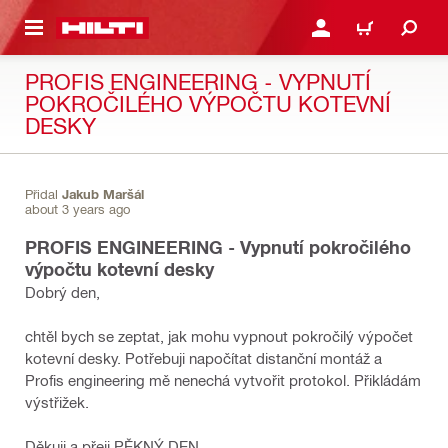
 NA HLAVNÍ OBSAH
PŘIHLÁSIT NEBO ZAREG
KOŠÍK
PROFIS ENGINEERING - VYPNUTÍ
POKROČILÉHO VÝPOČTU KOTEVNÍ
DESKY
Přidal
Jakub Maršál
about 3 years ago
PROFIS ENGINEERING - Vypnutí pokročilého
výpočtu kotevní desky
Dobrý den,
chtěl bych se zeptat, jak mohu vypnout pokročilý výpočet
kotevní desky. Potřebuji napočítat distanční montáž a
Profis engineering mě nenechá vytvořit protokol. Přikládám
výstřižek.
Děkuji a přeji PĚKNÝ DEN