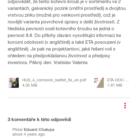
odpovědět, že tento kotevní šroub je v sortimentu ve 2
variantách, galvanický pozink (vnitřní prostředí) a dvojitou
vrstvou zinku (možné pro venkovní prostředí), což je
novější varianta povrchové úpravy s delší životností. Z
hlediska pevnosti oceli kotevního šroubu se jedná o
pevnost 8.8. Do přílohy dávám vysvětlující informaci ke
korozní odolnosti (v angličtině) a také ETA posouzení (v
angličtině). Je pak na projektantovi, jaké řešení volí s
ohledem na předpokládanou životnost a předpisy
investora. Pěkný den. Vratislav Valenta
HUS_4_corrosion_leaflet_6s_en.pdf
ETA-DOC-
4.05 MB
1.81 MB
16702206.pdf
3
komentáře k této odpovědi
Přidal
Eduard Chalupa
about 4 years ago