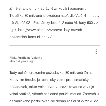
Z mé strany omyl - správně zinkování ponorem .
Tloušťka 80 mikronů je uvedena např. dle VL č. 4 - mosty
- č.VL 402.02 - Poznámky bod č. 2 nebo VL řady 500 viz
pjpk. http://www.pjpk.cz/vzorove-listy-staveb-
pozemnich-komunikaci-vl/
Přidal
Vratislav Valenta
about 4 years ago
Tady úplně nerozumím požadavku. 80 mikronů Zn na
kotevním šroubu je technicky velmi problematický
požadavek, takto velkou vrstvu nazinkovat na závit je
velmi obtížné, včetně následné použití matice. Zároveň u
galvanického pozinkování se dosahuje tloušťky zinku do