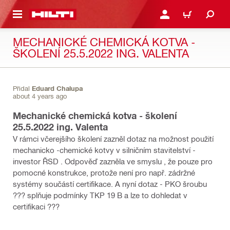
 NA HLAVNÍ OBSAH
PŘIHLÁSIT NEBO ZAREG
KOŠÍK
MECHANICKÉ CHEMICKÁ KOTVA -
ŠKOLENÍ 25.5.2022 ING. VALENTA
Přidal
Eduard Chalupa
about 4 years ago
Mechanické chemická kotva - školení
25.5.2022 ing. Valenta
V rámci včerejšího školení zazněl dotaz na možnost použití
mechanicko -chemické kotvy v silničním stavitelství -
investor ŘSD . Odpověď zazněla ve smyslu , že pouze pro
pomocné konstrukce, protože není pro např. zádržné
systémy součástí certifikace. A nyní dotaz - PKO šroubu
??? splňuje podmínky TKP 19 B a lze to dohledat v
certifikaci ???