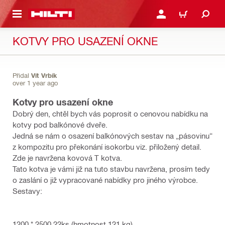
 NA HLAVNÍ OBSAH
PŘIHLÁSIT NEBO ZAREG
KOŠÍK
KOTVY PRO USAZENÍ OKNE
Přidal
Vít Vrbík
over 1 year ago
Kotvy pro usazení okne
Dobrý den, chtěl bych vás poprosit o cenovou nabídku na
kotvy pod balkónové dveře.
Jedná se nám o osazení balkónových sestav na „pásovinu“
z kompozitu pro překonání isokorbu viz. přiložený detail.
Zde je navržena kovová T kotva.
Tato kotva je vámi již na tuto stavbu navržena, prosím tedy
o zaslání o již vypracované nabídky pro jiného výrobce.
Sestavy:
1200 * 2500 22ks (hmotnost 121 kg)