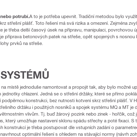
nebo potrubí.
A to je potřeba upevnit. Tradiční metodou bylo vyu
krz střešní plášť. Toto řešení má svá rizika a omezení. Zejména zvyš
je třeba delší časový úsek na přípravu, manipulaci, povrchovou ú
 je příprava betonových patek na střeše, opět spojených s nosnou ko
ohy prvků na střeše.
 SYSTÉMŮ
e na místě jednoduše namontovat a propojit tak, aby bylo možné upe
 jednotky chlazení. Jedná se o střešní držáky, které se přímo poklád
pěrnou konstrukci, bez nutnosti kotvení skrz střešní plášť. V Hilt
střešního držáku i použitých nosníků a spojek systému MQ a MT je
trnostním vlivům. Tj. buď žárový pozink nebo zinek - hořčík, což 
 který umožňuje nastavení sklonu spádu střechy a poté fixaci. S tí
h konstrukcí je třeba postupovat dle vstupních zadání o parametrech
avrhnout optimální řešení s ohledem na stávající normy (návrh zohledň