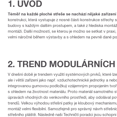
1. ÚVOD
Téměř na každé ploché střeše se nachází nějaké zařízení 
konstrukci, která vystupuje z nosné části konstrukce střechy s
budovy s každým dalším prostupem, a také z hlediska montáže 
montáži. Další možností, se kterou je možno se setkat v praxi,
velmi náročné během výstavby a s ohledem na pevně dané pol
2. TREND MODULÁRNÍCH
V dnešní době je trendem využití systémových prvků, které lz
ale i větší zařízení jako např. vzduchotechnické jednotky a nebo
integrovanou gumovou podložku) vzájemným propojením tvoří pod
s ohledem na životnost materiálu. Proto materiál samotného 
úpravách vhodných do venkovního prostředí, aby odolával pově
trendů. Velkou výhodou střešní patky je kloubový mechanismus,
montáž velmi flexibilní. Samozřejmě pro správný návrh střešníc
střešního pláště. Následně naši Techničtí poradci jsou schopni n