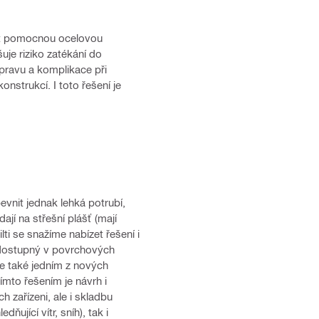
žít pomocnou ocelovou
uje riziko zatékání do
pravu a komplikace při
nstrukcí. I toto řešení je
vnit jednak lehká potrubí,
ají na střešní plášť (mají
i se snažíme nabízet řešení i
 dostupný v povrchových
je také jedním z nových
mto řešením je návrh i
 zařízeni, ale i skladbu
ující vítr, sníh), tak i