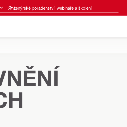
Inženýrské poradenství, webináře a školení
VNĚNÍ
CH