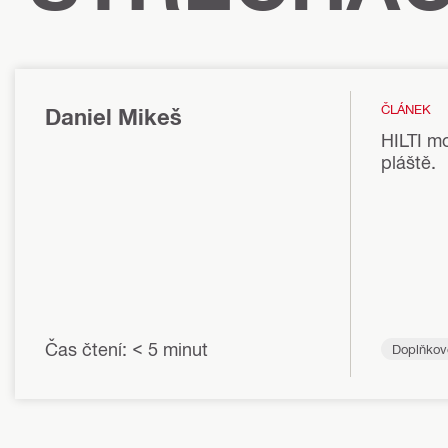
ČLÁNEK
Daniel Mikeš
HILTI mo
pláště.
Čas čtení: < 5 minut
Doplňkov