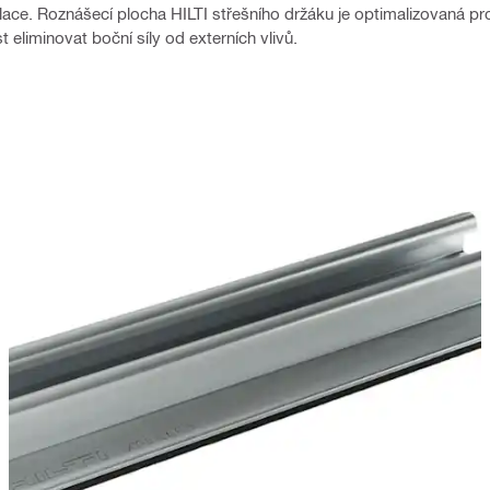
olace. Roznášecí plocha HILTI střešního držáku je optimalizovaná pro 
liminovat boční síly od externích vlivů.