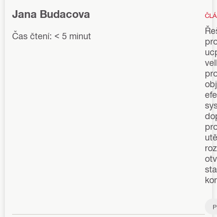
Jana Budacova
ČLÁ
Ře
Čas čtení: < 5 minut
pr
uc
ve
pr
ob
efe
sy
do
pr
ut
ro
otv
st
kon
P