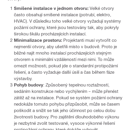
Smíšené instalace v jednom otvoru:
Velké otvory
často obsahují smíšené instalace (potrubí, elektro,
HVAC). V důsledku toho velké otvory vyžadují systémy
požární ochrany, které jsou testovány tak, aby pokryly
širokou škálu procházejících instalací.
Minimalizace prostoru:
Projektanti musí vytvořit co
nejmenší otvory, aby ušetřili místo v budově. Proto je
běžné najít mnoho instalací procházejících stejným
otvorem s minimální vzdáleností mezi nimi. To může
omezit možnosti, pokud jde o standardní protipožární
řešení, a často vyžaduje další úsilí a čas během fáze
výstavby.
Pohyb budovy
: Způsobený tepelnou roztažností,
sedáním konstrukce nebo vychýlením – může přenést
zátěž až na instalace. Pokud se systém požární ochrany
nedokáže tomuto pohybu přizpůsobit, může se časem
poškodit a snížit se tak jeho účinnost po celou dobu
životnosti budovy. Pro zajištění dlouhodobého výkonu
je nezbytné zvolit testované, vysoce výkonné řešení
protipožární ochrany, které dokáže vyhovět