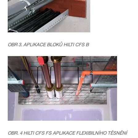
OBR 3. APLIKACE BLOKŮ HILTI CFS B
OBR. 4 HILTI CFS FS APLIKACE FLEXIBILNÍHO TĚSNĚNÍ