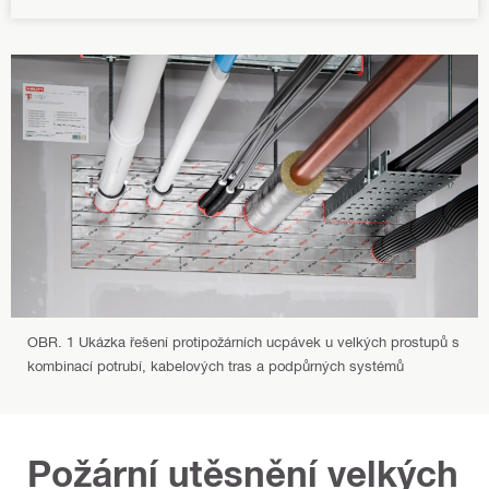
á
o
r
a
s
OBR. 1 Ukázka řešení protipožárních ucpávek u velkých prostupů s
kombinací potrubí, kabelových tras a podpůrných systémů
Požární utěsnění velkých