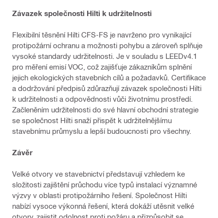
Závazek společnosti Hilti k udržitelnosti
Flexibilní těsnění Hilti CFS-FS je navrženo pro vynikající
protipožární ochranu a možnosti pohybu a zároveň splňuje
vysoké standardy udržitelnosti. Je v souladu s LEEDv4.1
pro měření emisí VOC, což zajišťuje zákazníkům splnění
jejich ekologických stavebních cílů a požadavků. Certifikace
a dodržování předpisů zdůrazňují závazek společnosti Hilti
k udržitelnosti a odpovědnosti vůči životnímu prostředí.
Začleněním udržitelnosti do své hlavní obchodní strategie
se společnost Hilti snaží přispět k udržitelnějšímu
stavebnímu průmyslu a lepší budoucnosti pro všechny.
Závěr
Velké otvory ve stavebnictví představují vzhledem ke
složitosti zajištění průchodu více typů instalací významné
výzvy v oblasti protipožárního řešení. Společnost Hilti
nabízí vysoce výkonná řešení, která dokáží utěsnit velké
otvory, zajistit odolnost proti požáru a přizpůsobit se