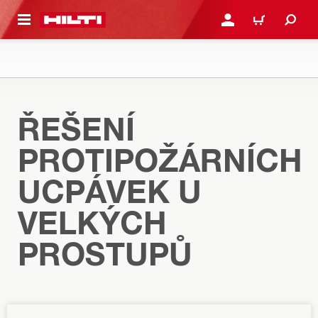
 NA HLAVNÍ OBSAH
PŘIHLÁSIT NEBO ZAREG
KOŠÍK
ŘEŠENÍ
PROTIPOŽÁRNÍCH
UCPÁVEK U
VELKÝCH
PROSTUPŮ