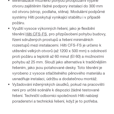
Minimalizace možného pohybu protipožární výplně
otvoru zajištěním řádné podpory instalací do 300 mm
od otvoru (strop, podlaha, stěna). Modulární podpůrné
systémy Hilti poskytují vynikající stabilitu i v případě
požáru.
Využití vysoce výkonných řešení, jako je flexibilní
těsnění
Hilti CFS-FS
, pro přizpůsobení pohybu budovy,
řízení sdružených prostupů a řešení minimálních
rozestupů mezi instalacemi. Hilti CFS-FS je určeno k
utěsnění velkých otvorů (až 1200 x 500 mm) s odolností
proti požáru a teplotě až 60 minut (EI 60) a možnostmi
pohybu až 25 mm. Slouží jako alternativa k tradičnějším
řešením, jako jsou potahované desky. Toto těsnění je
vyrobeno z vysoce stlačitelného pěnového materiálu a
usnadňuje instalaci, údržbu a dodatečnou montáž.
Vyžadování inženýrských úsudků, pokud na pracovišti
není pro určité scénáře k dispozici žádné testované
řešení. Techničtí odborníci společnosti Hilti nabízejí
poradenství a technická řešení, když je to potřeba.