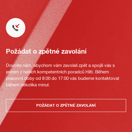
Požádat o zpětné zavolání
Dovolte nám, abychom vám zavolali zpět a spojili vás s
jedním z našich kompetentních poradců Hilti. Během
pracovní doby od 8:00 do 17:00 vás budeme kontaktovat
během několika minut.
POŽÁDAT O ZPĚTNÉ ZAVOLÁNÍ