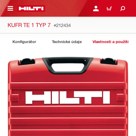
 NA HLAVNÍ OBSAH
PŘIHLÁSIT NEBO ZAREG
KOŠÍK
KUFR TE 1 TYP 7
#212434
Konfigurátor
Technické údaje
Vlastnosti a použití