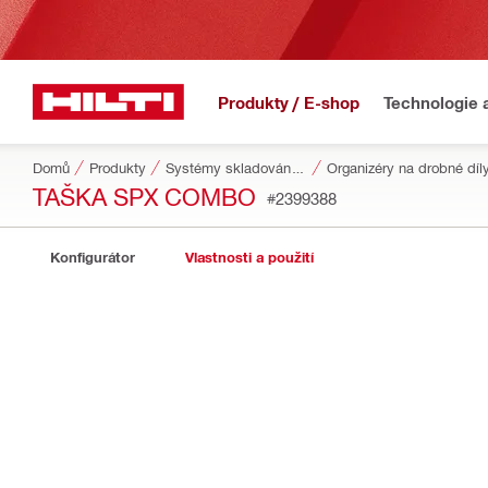
Produkty / E-shop
Technologie 
Domů
Produkty
Systémy skladování a přepravy nářadí
Organizéry na drobné díly
TAŠKA SPX COMBO
#2399388
Konfigurátor
Vlastnosti a použití