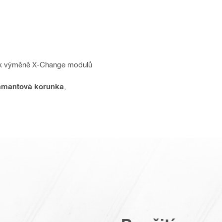
ví k výměně X-Change modulů
amantová korunka
,