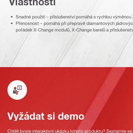
Vlastnosti
Snadné použití – příslušenství pomáhá s rychlou výměno
Přenosnost – pomáhá při přepravě diamantových jádrových
pořádek X-Change modulů, X-Change barelů a příslušenstv
Vyžádat si demo
Chtěli byste interaktivní ukázku tohoto produktu? Seznamte se 