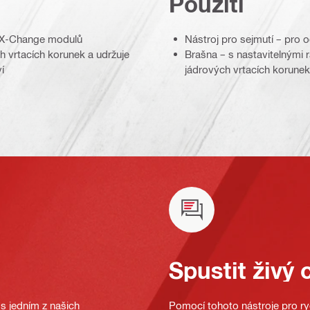
Použití
u X-Change modulů
Nástroj pro sejmutí – pro 
 vrtacích korunek a udržuje
Brašna – s nastavitelnými
í
jádrových vrtacích korune
Spustit živý 
s jedním z našich
Pomocí tohoto nástroje pro ryc