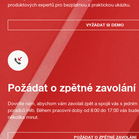
produktových expertů pro bezplatnou a praktickou ukázku.
VYŽÁDAT SI DEMO
Požádat o zpětné zavolání
Dovolte nám, abychom vám zavolali zpět a spojili vás s jedním
poradců Hilti. Během pracovní doby od 8:00 do 17:00 vás bu
několika minut.
POŽÁDAT O ZPĚTNÉ ZAVOLÁNÍ