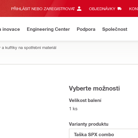
PŘIHLÁSIT NEBO ZAREGISTROVAT
OBJEDNÁVKY
KONT
a inovace
Engineering Center
Podpora
Společnost
 a kufříky na spotřební materiál
Vyberte možnosti
Velikost balení
1 ks
Varianty produktu
Taška SPX combo