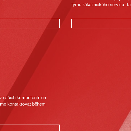
týmu zákaznického servisu. Ta
 z našich kompetentních
deme kontaktovat během