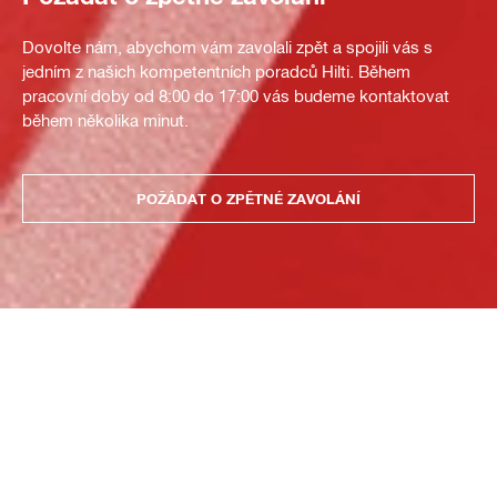
Dovolte nám, abychom vám zavolali zpět a spojili vás s
jedním z našich kompetentních poradců Hilti. Během
pracovní doby od 8:00 do 17:00 vás budeme kontaktovat
během několika minut.
POŽÁDAT O ZPĚTNÉ ZAVOLÁNÍ