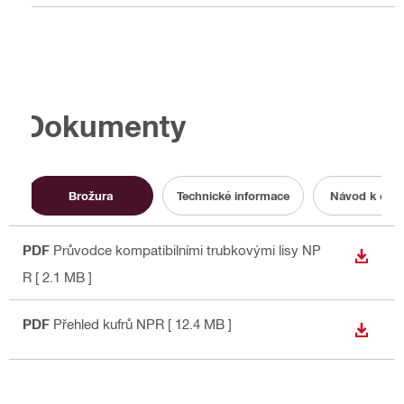
Dokumenty
Brožura
Technické informace
Návod k obsl
PDF
Průvodce kompatibilními trubkovými lisy NP
STÁHN
R
[ 2.1 MB ]
PDF
Přehled kufrů NPR
[ 12.4 MB ]
STÁHN