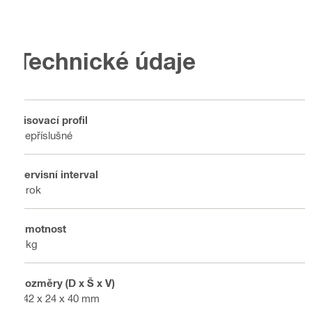
Technické údaje
Lisovací profil
Nepříslušné
Servisní interval
1 rok
Hmotnost
2 kg
Rozměry (D x Š x V)
142 x 24 x 40 mm