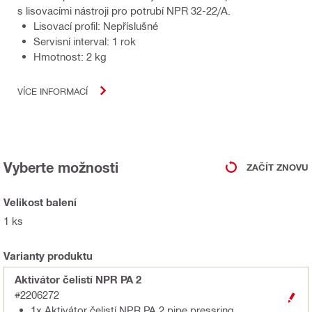
s lisovacími nástroji pro potrubí NPR 32-22/A.
Lisovací profil: Nepříslušné
Servisní interval: 1 rok
Hmotnost: 2 kg
VÍCE INFORMACÍ
Vyberte možnosti
ZAČÍT ZNOVU
Velikost balení
1 ks
Varianty produktu
Aktivátor čelistí NPR PA 2
#2206272
1x Aktivátor čelistí NPR PA 2 pipe pressring