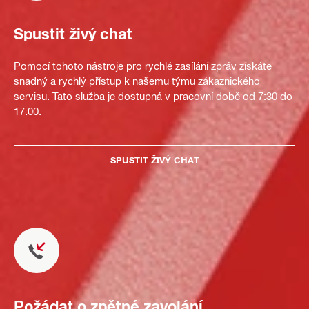
Spustit živý chat
Pomocí tohoto nástroje pro rychlé zasílání zpráv získáte
snadný a rychlý přístup k našemu týmu zákaznického
servisu. Tato služba je dostupná v pracovní době od 7:30 do
17:00.
SPUSTIT ŽIVÝ CHAT
Požádat o zpětné zavolání