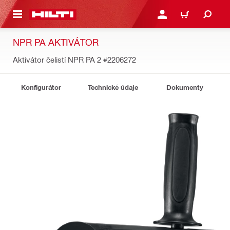
 NA HLAVNÍ OBSAH
PŘIHLÁSIT NEBO ZAREG
KOŠÍK
NPR PA AKTIVÁTOR
Aktivátor čelistí NPR PA 2
#2206272
Konfigurátor
Technické údaje
Dokumenty