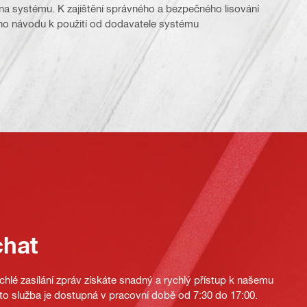
 na systému. K zajištění správného a bezpečného lisování
ího návodu k použití od dodavatele systému
chat
hlé zasílání zpráv získáte snadný a rychlý přístup k našemu
to služba je dostupná v pracovní době od 7:30 do 17:00.