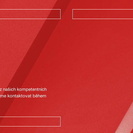
 z našich kompetentních
deme kontaktovat během