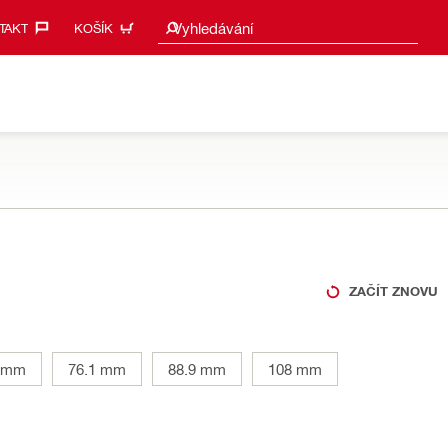
Návrhy vyhledávání
Vyhledávání
AKT‎
KOŠÍK
ZAČÍT ZNOVU
7 mm
76.1 mm
88.9 mm
108 mm