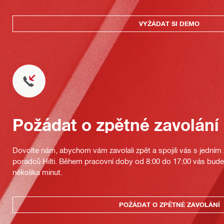
VYŽÁDAT SI DEMO
Požádat o zpětné zavolání
Dovolte nám, abychom vám zavolali zpět a spojili vás s jedním
poradců Hilti. Během pracovní doby od 8:00 do 17:00 vás bu
několika minut.
POŽÁDAT O ZPĚTNÉ ZAVOLÁNÍ