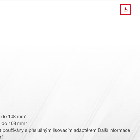
STÁHN
í do 108 mm*
í do 108 mm*
t používány s příslušným lisovacím adaptérem Další informace
tí