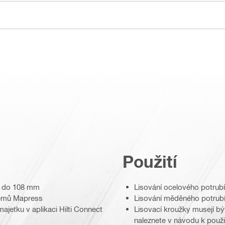
Použití
 M do 108 mm
Lisování ocelového potrub
stémů Mapress
Lisování měděného potrub
ajetku v aplikaci Hilti Connect
Lisovací kroužky musejí bý
naleznete v návodu k použi