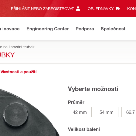
PŘIHLÁSIT NEBO ZAREGISTROVAT
OBJEDNÁVKY
KONT
a inovace
Engineering Center
Podpora
Společnost
e na lisování trubek
UBKY
Vlastnosti a použití
Vyberte možnosti
Průměr
42 mm
54 mm
66.
Velikost balení