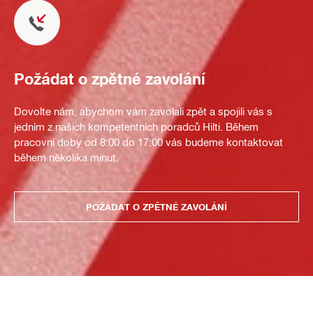
Požádat o zpětné zavolání
Dovolte nám, abychom vám zavolali zpět a spojili vás s
jedním z našich kompetentních poradců Hilti. Během
pracovní doby od 8:00 do 17:00 vás budeme kontaktovat
během několika minut.
POŽÁDAT O ZPĚTNÉ ZAVOLÁNÍ