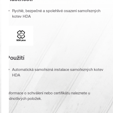
Rychlé, bezpečné a spolehlivé osazení samořezných
kotev HDA
Typ upínání
Použití
Automatická samořezná instalace samořezných kotev
HDA
Informace o schválení nebo certifikátu naleznete u
jednotlivých položek.