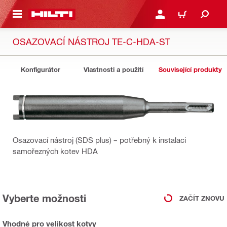
 NA HLAVNÍ OBSAH
PŘIHLÁSIT NEBO ZAREG
KOŠÍK
OSAZOVACÍ NÁSTROJ TE-C-HDA-ST
Konfigurátor
Vlastnosti a použití
Související produkty
Osazovací nástroj (SDS plus) – potřebný k instalaci
samořezných kotev HDA
Vyberte možnosti
ZAČÍT ZNOVU
Vhodné pro velikost kotvy