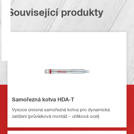
Související produkty
Samořezná kotva HDA-T
Vysoce únosná samořezná kotva pro dynamická
zatížení (průvleková montáž – uhlíková ocel)