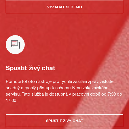
VYŽÁDAT SI DEMO
Spustit živý chat
Pomocí tohoto nástroje pro rychlé zasílání zpráv získáte
snadný a rychlý přístup k našemu týmu zákaznického
servisu. Tato služba je dostupná v pracovní době od 7:30 do
17:00.
SPUSTIT ŽIVÝ CHAT