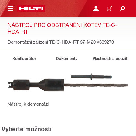
 NA HLAVNÍ OBSAH
PŘIHLÁSIT NEBO ZAREG
KOŠÍK
NÁSTROJ PRO ODSTRANĚNÍ KOTEV TE-C-
HDA-RT
Demontážní zařízení TE-C-HDA-RT 37-M20
#339273
Konfigurátor
Dokumenty
Vlastnosti a použití
Nástroj k demontáži
Vyberte možnosti