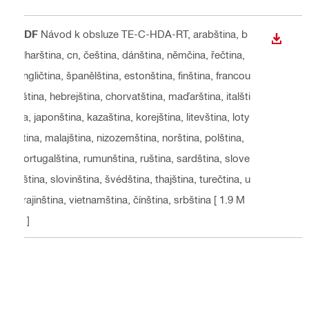
PDF
Návod k obsluze TE-C-HDA-RT
, arabština, b
STÁHN
ulharština, cn, čeština, dánština, němčina, řečtina,
angličtina, španělština, estonština, finština, francou
zština, hebrejština, chorvatština, maďarština, italšti
na, japonština, kazaština, korejština, litevština, loty
ština, malajština, nizozemština, norština, polština,
portugalština, rumunština, ruština, sardština, slove
nština, slovinština, švédština, thajština, turečtina, u
krajinština, vietnamština, čínština, srbština
[ 1.9 M
B ]