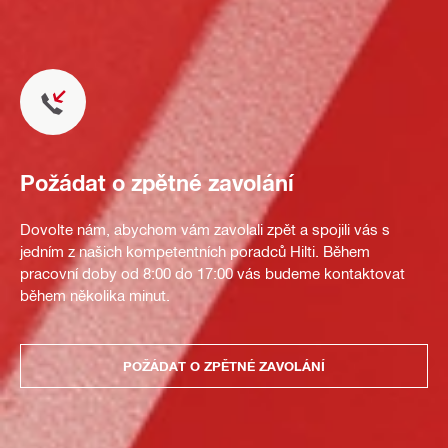
Požádat o zpětné zavolání
Dovolte nám, abychom vám zavolali zpět a spojili vás s
jedním z našich kompetentních poradců Hilti. Během
pracovní doby od 8:00 do 17:00 vás budeme kontaktovat
během několika minut.
POŽÁDAT O ZPĚTNÉ ZAVOLÁNÍ