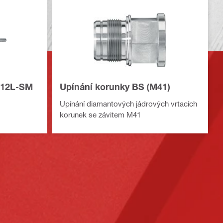
M12L-SM
Upínání korunky BS (M41)
Upínání diamantových jádrových vrtacích
korunek se závitem M41