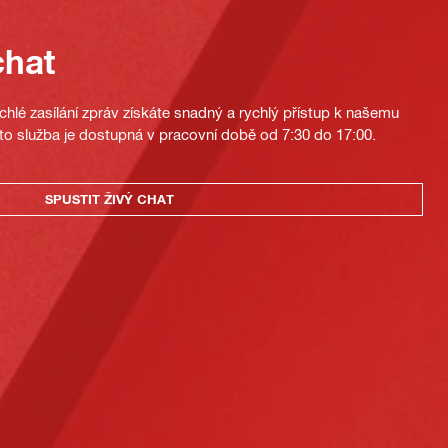
chat
hlé zasílání zpráv získáte snadný a rychlý přístup k našemu
to služba je dostupná v pracovní době od 7:30 do 17:00.
SPUSTIT ŽIVÝ CHAT