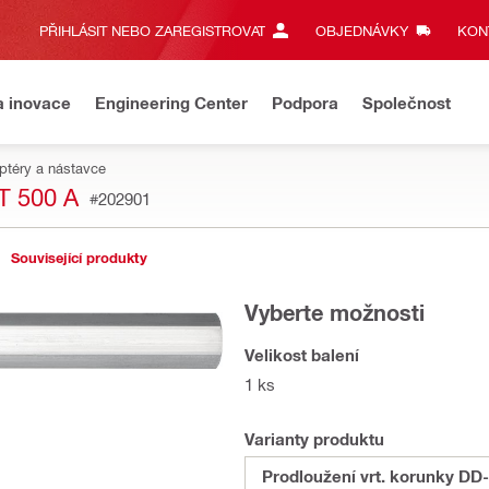
PŘIHLÁSIT NEBO ZAREGISTROVAT
OBJEDNÁVKY
KONT
a inovace
Engineering Center
Podpora
Společnost
ptéry a nástavce
 500 A
#202901
Související produkty
Vyberte možnosti
Velikost balení
1 ks
Varianty produktu
Prodloužení vrt. korunky DD