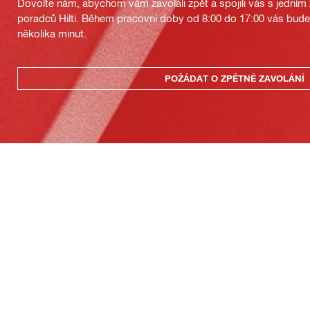
Dovolte nám, abychom vám zavolali zpět a spojili vás s jedním
poradců Hilti. Během pracovní doby od 8:00 do 17:00 vás bu
několika minut.
POŽÁDAT O ZPĚTNÉ ZAVOLÁNÍ