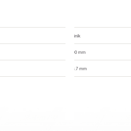
Hliník
500 mm
46.7 mm