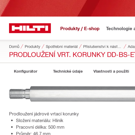
Produkty / E-shop
Technologie 
Domů
Produkty
Spotřební materiál
Příslušenství k nástrojům
Ada
PRODLOUŽENÍ VRT. KORUNKY DD-BS-ET
Konfigurátor
Technické údaje
Vlastnosti a použití
Prodloužení jádrové vrtací korunky
Složení materiálu: Hliník
Pracovní délka: 500 mm
Průměr: 46.7 mm