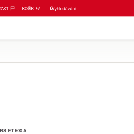
Návrhy vyhledávání
Vyhledávání
AKT‎
KOŠÍK
-BS-ET 500 A