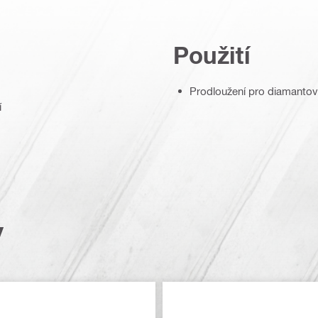
Použití
Prodloužení pro diamantov
í
y