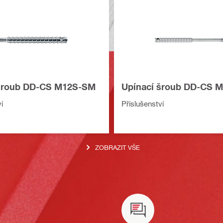
 šroub DD-CS M12S-SM
Upínací šroub DD-CS 
í
Příslušenství
ZOBRAZIT VŠE