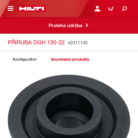
 NA HLAVNÍ OBSAH
PŘIHLÁSIT NEBO ZAREG
KOŠÍK
Probíhá údržba
PŘÍRUBA DGH 130-22
#2411140
Konfigurátor
Související produkty