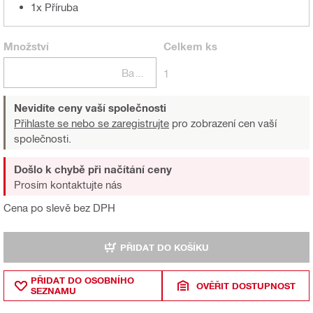
1x Příruba
Množství
Celkem
ks
Balení
1
Nevidíte ceny vaší společnosti
Přihlaste se nebo se zaregistrujte
pro zobrazení cen vaší
společnosti.
Došlo k chybě při načítání ceny
Prosím kontaktujte nás
Cena po slevě bez DPH
PŘIDAT DO KOŠÍKU
PŘIDAT DO OSOBNÍHO
OVĚŘIT DOSTUPNOST
SEZNAMU