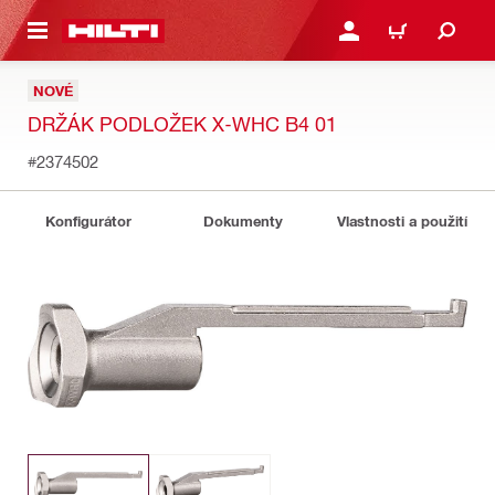
 NA HLAVNÍ OBSAH
PŘIHLÁSIT NEBO ZAREG
KOŠÍK
NOVÉ
DRŽÁK PODLOŽEK X-WHC B4 01
#2374502
Konfigurátor
Dokumenty
Vlastnosti a použití