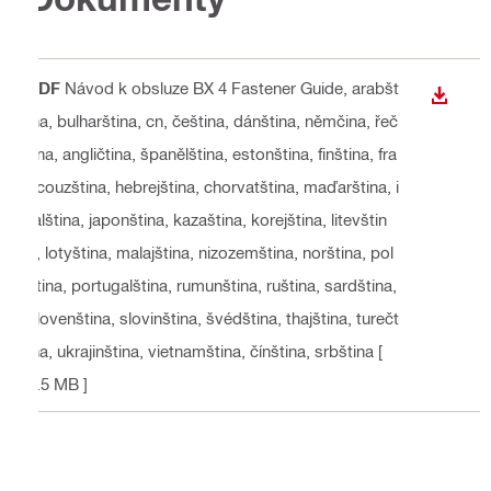
PDF
Návod k obsluze BX 4 Fastener Guide
, arabšt
STÁHN
ina, bulharština, cn, čeština, dánština, němčina, řeč
tina, angličtina, španělština, estonština, finština, fra
ncouzština, hebrejština, chorvatština, maďarština, i
talština, japonština, kazaština, korejština, litevštin
a, lotyština, malajština, nizozemština, norština, pol
ština, portugalština, rumunština, ruština, sardština,
slovenština, slovinština, švédština, thajština, turečt
ina, ukrajinština, vietnamština, čínština, srbština
[
1.5 MB ]