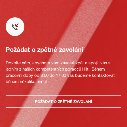
Požádat o zpětné zavolání
Dovolte nám, abychom vám zavolali zpět a spojili vás s
jedním z našich kompetentních poradců Hilti. Během
pracovní doby od 8:00 do 17:00 vás budeme kontaktovat
během několika minut.
POŽÁDAT O ZPĚTNÉ ZAVOLÁNÍ