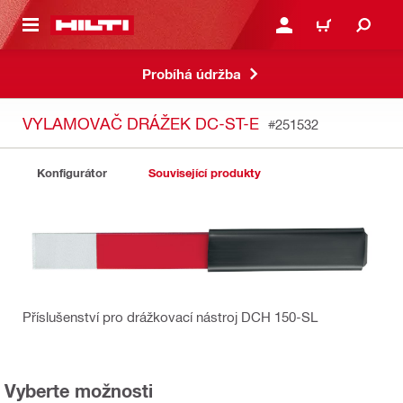
 NA HLAVNÍ OBSAH
PŘIHLÁSIT NEBO ZAREG
KOŠÍK
Probíhá údržba
VYLAMOVAČ DRÁŽEK DC-ST-E
#251532
Konfigurátor
Související produkty
Příslušenství pro drážkovací nástroj DCH 150-SL
Vyberte možnosti