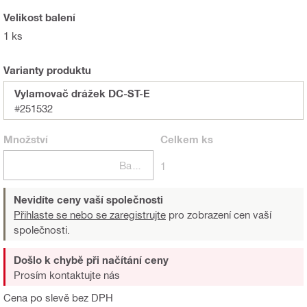
Velikost balení
1 ks
Varianty produktu
Vylamovač drážek DC-ST-E
#251532
Množství
Celkem
ks
Balení
1
Nevidíte ceny vaší společnosti
Přihlaste se nebo se zaregistrujte
pro zobrazení cen vaší
společnosti.
Došlo k chybě při načítání ceny
Prosím kontaktujte nás
Cena po slevě bez DPH