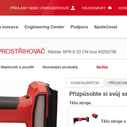
PŘIHLÁSIT NEBO ZAREGISTROVAT
OBJEDNÁVKY
KONT
a inovace
Engineering Center
Podpora
Společnost
PROSTŘIHOVAČ
Nibbler SPN 6-22 CN box
#2252738
Vlastnosti a použití
Související produkty
Služby
KONFIGURÁTOR
PŘEDKON
Přizpůsobte si svůj s
Tělo stroje
Tělo stroje v