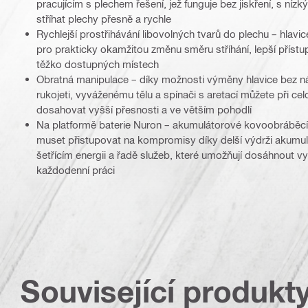
pracujícím s plechem řešení, jež funguje bez jiskření, s ní
stříhat plechy přesně a rychle
Rychlejší prostřihávání libovolných tvarů do plechu – hlavi
pro prakticky okamžitou změnu směru stříhání, lepší přístup
těžko dostupných místech
Obratná manipulace – díky možnosti výměny hlavice bez n
rukojeti, vyváženému tělu a spínači s aretací můžete při cel
dosahovat vyšší přesnosti a ve větším pohodlí
Na platformě baterie Nuron – akumulátorové kovoobráběcí
muset přistupovat na kompromisy díky delší výdrži akumulá
šetřícím energii a řadě služeb, které umožňují dosáhnout vyš
každodenní práci
Související produkt