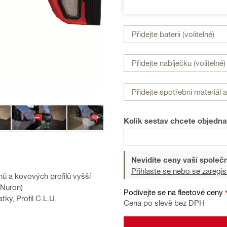
Přidejte baterii (volitelné)
Přidejte nabíječku (volitelné)
Přidejte spotřební materiál a 
Kolik sestav chcete objedna
Nevidíte ceny vaší společn
Přihlaste se nebo se zaregis
hů a kovových profilů vyšší
 Nuron)
Podívejte se na fleetové ceny
tky, Profil C.L.U.
Cena po slevě bez DPH