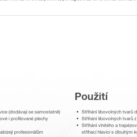
Použití
vice (dodávají se samostatně)
Stříhání libovolných tvarů 
zové i profilované plechy
Stříhání libovolných tvarů
Stříhání vlnitého a trapé
abízejí profesionálům
stříhací hlavici s dlouhým