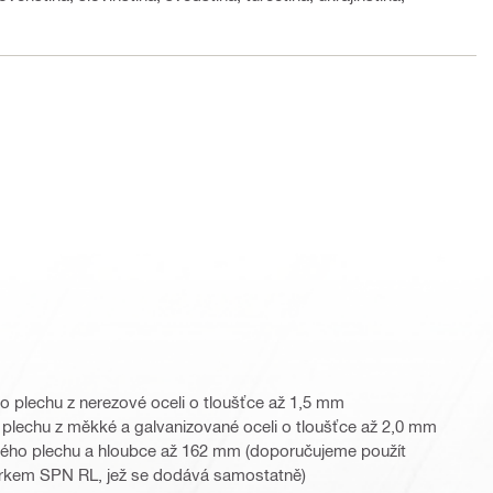
do plechu z nerezové oceli o tloušťce až 1,5 mm
 z plechu z měkké a galvanizované oceli o tloušťce až 2,0 mm
zového plechu a hloubce až 162 mm (doporučujeme použít
 krkem SPN RL, jež se dodává samostatně)