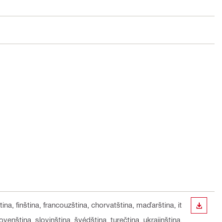
tina, finština, francouzština, chorvatština, maďarština, it
STÁHN
lovenština, slovinština, švédština, turečtina, ukrajinština,