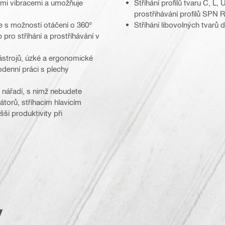
zkými vibracemi a umožňuje
Stříhání profilů tvaru C, L
prostřihávání profilů SPN 
ce s možností otáčení o 360°
Stříhání libovolných tvarů 
 pro stříhání a prostříhávání v
ástrojů, úzké a ergonomické
odenní práci s plechy
 nářadí, s nimž nebudete
torů, stříhacím hlavicím
ší produktivity při
y