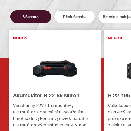
Všechno
Příslušenství
Baterie a nabíj
NURON
NURON
Akumulátor B 22-85 Nuron
B 22-195
Všestranný 22V lithium-iontový
Velkokapaci
akumulátor s optimálním vyvážením
navržený ke
hmotnosti, výkonu a výdrže k použití s
provozu stř
akumulátorovým nářadím řady Nuron
s elektric