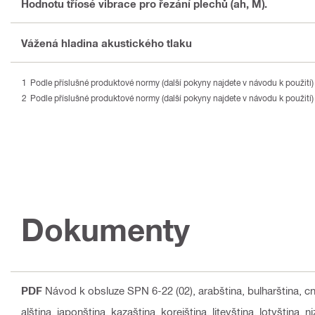
Hodnotu tříosé vibrace pro řezání plechů (ah, M).
Vážená hladina akustického tlaku
Podle příslušné produktové normy (další pokyny najdete v návodu k použití)
Podle příslušné produktové normy (další pokyny najdete v návodu k použití)
Dokumenty
PDF
Návod k obsluze SPN 6-22 (02)
, arabština, bulharština, c
alština, japonština, kazaština, korejština, litevština, lotyština, 