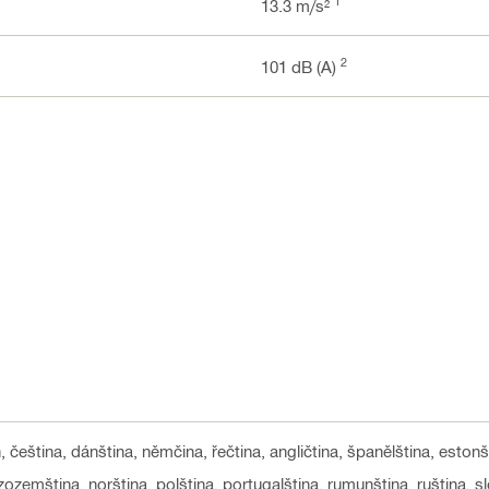
1
13.3 m/s²
2
101 dB (A)
n, čeština, dánština, němčina, řečtina, angličtina, španělština, estonš
nizozemština, norština, polština, portugalština, rumunština, ruština, s