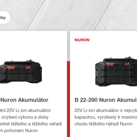
ečky
NURON
 Nuron Akumulátor
B 22-290 Nuron Akumul
tní 22V Li-ion akumulátor
22V Li-ion akumulátor s nejvyš
 zvýšení výkonu a doby
kapacitou, vyrobený k maxima
edně těžkého a těžkého nářadí
chodu těžkého nářadí Nuron
kým pohonem Nuron