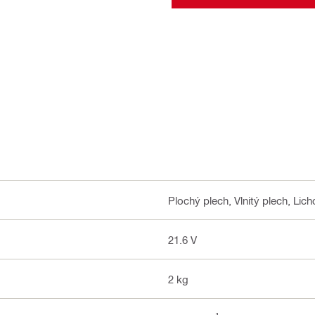
Plochý plech, Vlnitý plech, Lich
21.6 V
2 kg