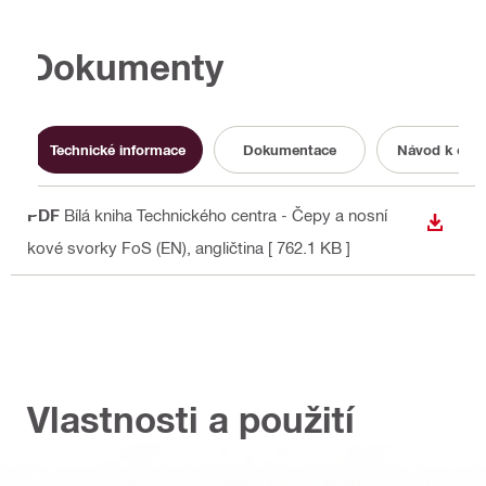
Dokumenty
Technické informace
Dokumentace
Návod k obsl
PDF
Bílá kniha Technického centra - Čepy a nosní
STÁHN
kové svorky FoS (EN)
, angličtina
[ 762.1 KB ]
Vlastnosti a použití