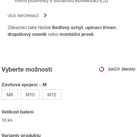
vnitřní podmínky s dočasnou kondenzací (C2)
VÍCE INFORMACÍ
Zákazníci také hledali
Sedlový úchyt
,
upínací třmen
,
drapákový nosník
nebo
montážní prvek
.
Vyberte možnosti
ZAČÍT ZNOVU
Závitové spojení – M
M8
M10
M12
Velikost balení
10 ks
Varianty produktu