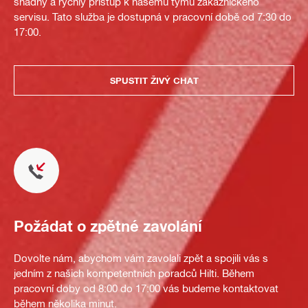
snadný a rychlý přístup k našemu týmu zákaznického
servisu. Tato služba je dostupná v pracovní době od 7:30 do
17:00.
SPUSTIT ŽIVÝ CHAT
Požádat o zpětné zavolání
Dovolte nám, abychom vám zavolali zpět a spojili vás s
jedním z našich kompetentních poradců Hilti. Během
pracovní doby od 8:00 do 17:00 vás budeme kontaktovat
během několika minut.