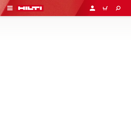
 NA HLAVNÍ OBSAH
PŘIHLÁSIT NEBO ZAREG
KOŠÍK
SKENERY A SENZORY
Skenery pro přesnou nedestruktivní analýzu konstrukcí a
detekci skrytých objektů a senzory betonu pro přesné
informace o betonu v reálném čase
1 produktů