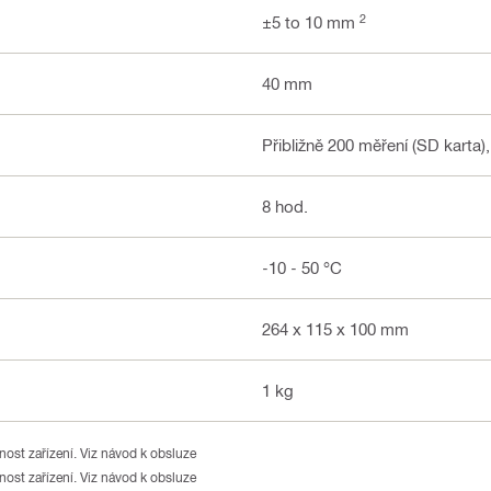
2
±5 to 10 mm
40 mm
Přibližně 200 měření (SD karta),
8 hod.
-10 - 50 °C
264 x 115 x 100 mm
1 kg
ost zařízení. Viz návod k obsluze
ost zařízení. Viz návod k obsluze