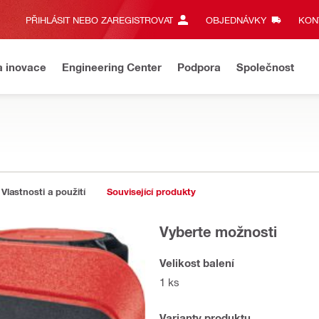
PŘIHLÁSIT NEBO ZAREGISTROVAT
OBJEDNÁVKY
KONT
a inovace
Engineering Center
Podpora
Společnost
Vlastnosti a použití
Související produkty
Vyberte možnosti
Velikost balení
1 ks
Varianty produktu