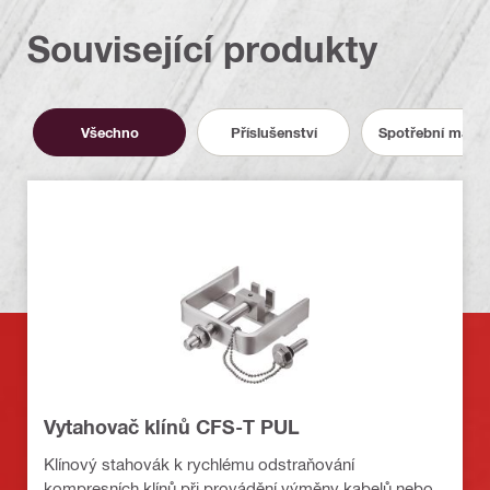
Související produkty
Všechno
Příslušenství
Spotřební materi
Vytahovač klínů CFS-T PUL
Klínový stahovák k rychlému odstraňování
kompresních klínů při provádění výměny kabelů nebo