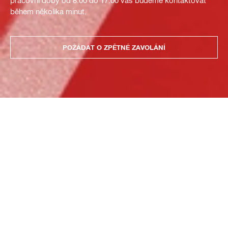
pracovní doby od 8:00 do 17:00 vás budeme kontaktovat
během několika minut.
POŽÁDAT O ZPĚTNÉ ZAVOLÁNÍ