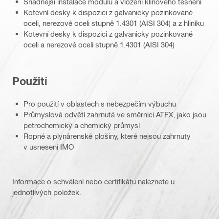
Snadnější instalace modulů a vložení klínového těsnění
Kotevní desky k dispozici z galvanicky pozinkované
oceli, nerezové oceli stupně 1.4301 (AISI 304) a z hliníku
Kotevní desky k dispozici z galvanicky pozinkované
oceli a nerezové oceli stupně 1.4301 (AISI 304)
Použití
Pro použití v oblastech s nebezpečím výbuchu
Průmyslová odvětí zahrnutá ve směrnici ATEX, jako jsou
petrochemický a chemický průmysl
Ropné a plynárenské plošiny, které nejsou zahrnuty
v usnesení IMO
Informace o schválení nebo certifikátu naleznete u
jednotlivých položek.