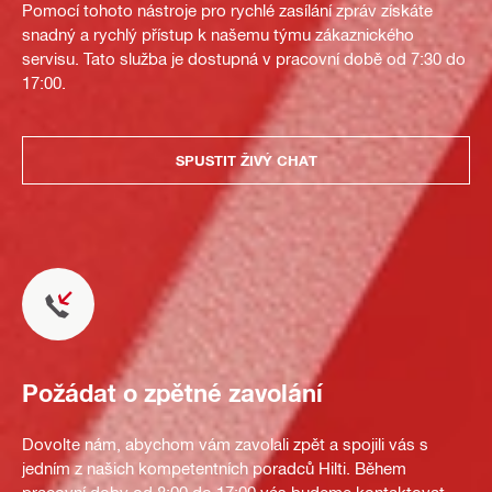
Pomocí tohoto nástroje pro rychlé zasílání zpráv získáte
snadný a rychlý přístup k našemu týmu zákaznického
servisu. Tato služba je dostupná v pracovní době od 7:30 do
17:00.
SPUSTIT ŽIVÝ CHAT
Požádat o zpětné zavolání
Dovolte nám, abychom vám zavolali zpět a spojili vás s
jedním z našich kompetentních poradců Hilti. Během