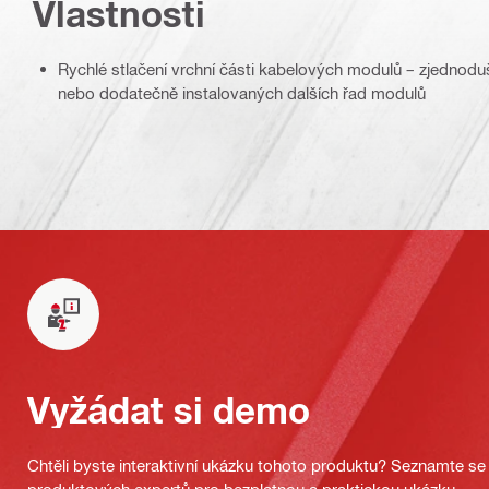
Vlastnosti
Rychlé stlačení vrchní části kabelových modulů – zjednoduš
nebo dodatečně instalovaných dalších řad modulů
Vyžádat si demo
Chtěli byste interaktivní ukázku tohoto produktu? Seznamte se 