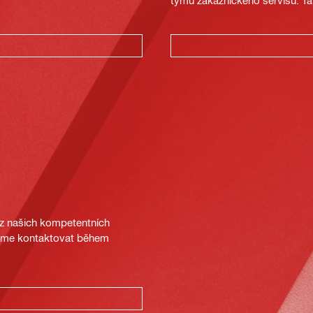
týmu zákaznického servisu. Ta
 z našich kompetentních
deme kontaktovat během