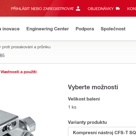
PŘIHLÁSIT NEBO ZAREGISTROVAT
OBJEDNÁVKY
KONT
a inovace
Engineering Center
Podpora
Společnost
 proti prosakování a průniku
85
Vlastnosti a použití
Vyberte možnosti
Velikost balení
1 ks
Varianty produktu
Kompresní nástroj CFS-T S