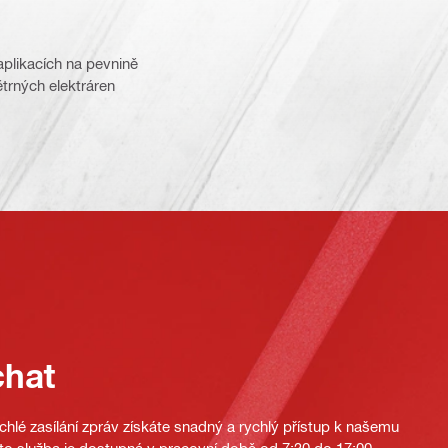
aplikacích na pevnině
trných elektráren
chat
hlé zasílání zpráv získáte snadný a rychlý přístup k našemu