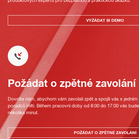
produktových expertů pro bezplatnou a praktickou ukázku.
VYŽÁDAT SI DEMO
Požádat o zpětné zavolání
Dovolte nám, abychom vám zavolali zpět a spojili vás s jedním
poradců Hilti. Během pracovní doby od 8:00 do 17:00 vás bu
několika minut.
POŽÁDAT O ZPĚTNÉ ZAVOLÁNÍ