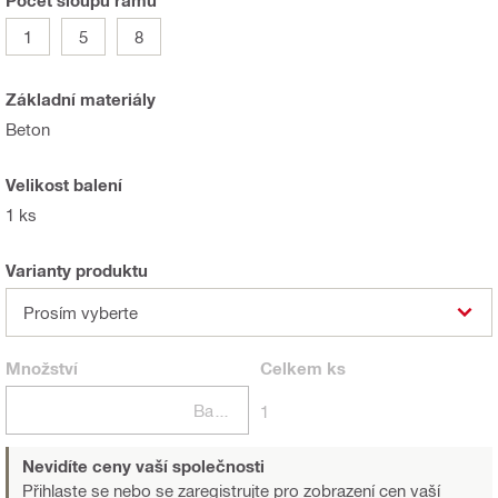
Počet sloupů rámu
1
5
8
Základní materiály
Beton
Velikost balení
1 ks
Varianty produktu
Prosím vyberte
Množství
Celkem
ks
Balení
1
Nevidíte ceny vaší společnosti
Přihlaste se nebo se zaregistrujte
pro zobrazení cen vaší