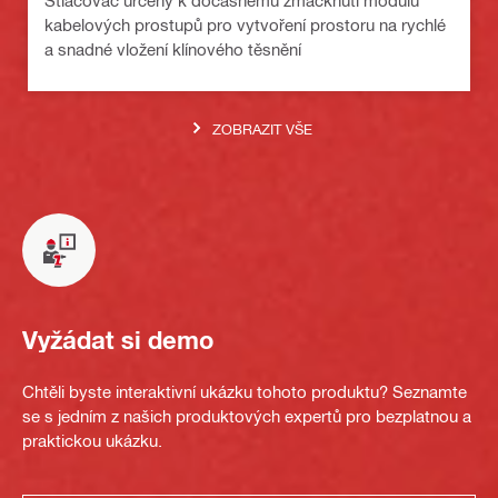
Stlačovač určený k dočasnému zmáčknutí modulu
kabelových prostupů pro vytvoření prostoru na rychlé
a snadné vložení klínového těsnění
ZOBRAZIT VŠE
Vyžádat si demo
Chtěli byste interaktivní ukázku tohoto produktu? Seznamte
se s jedním z našich produktových expertů pro bezplatnou a
praktickou ukázku.