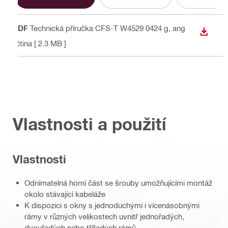
PDF
Technická příručka CFS-T W4529 0424 g
, ang
STÁHN
ličtina
[ 2.3 MB ]
Vlastnosti a použití
Vlastnosti
Odnímatelná horní část se šrouby umožňujícími montáž
okolo stávající kabeláže
K dispozici s okny s jednoduchými i vícenásobnými
rámy v různých velikostech uvnitř jednořadých,
dvouřadých nebo třířadých rámů