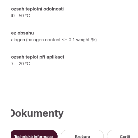
Rozsah teplotní odolnosti
-40 - 50 °C
Bez obsahu
Halogen (halogen content <= 0.1 weight %)
Rozsah teplot při aplikaci
50 - -20 °C
Dokumenty
Technické informace
Brožura
Certifikát