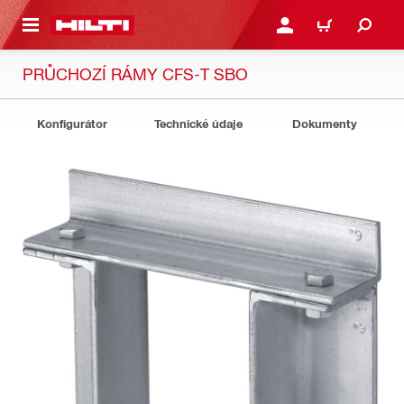
 NA HLAVNÍ OBSAH
PŘIHLÁSIT NEBO ZAREG
KOŠÍK
PRŮCHOZÍ RÁMY CFS-T SBO
Konfigurátor
Technické údaje
Dokumenty