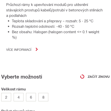
Průchozí rámy k upevňování modulů pro utěsnění
stávajících prostupů kabelů/potrubí v betonových stěnách
a podlahách
Teplota skladování a přepravy – rozsah: 5 - 25 °C
Rozsah teplotní odolnosti: -40 - 50 °C
Bez obsahu: Halogen (halogen content <= 0.1 weight
%)
VÍCE INFORMACÍ
Vyberte možnosti
ZAČÍT ZNOVU
Velikost rámu
2
4
6
8