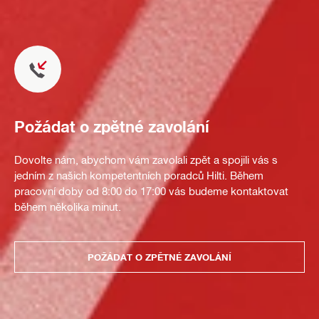
Požádat o zpětné zavolání
Dovolte nám, abychom vám zavolali zpět a spojili vás s
jedním z našich kompetentních poradců Hilti. Během
pracovní doby od 8:00 do 17:00 vás budeme kontaktovat
během několika minut.
POŽÁDAT O ZPĚTNÉ ZAVOLÁNÍ