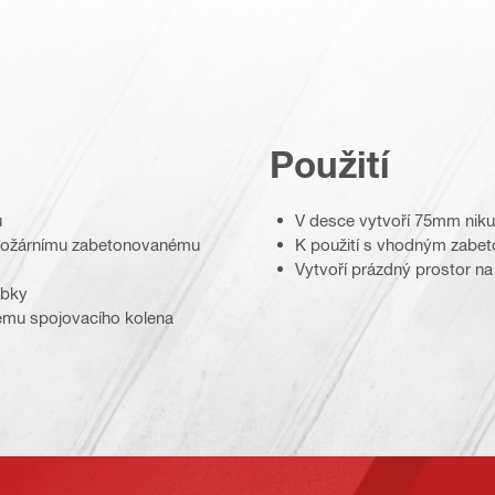
Použití
u
V desce vytvoří 75mm niku
otipožárnímu zabetonovanému
K použití s vhodným zab
Vytvoří prázdný prostor n
ubky
tému spojovacího kolena