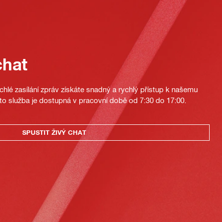
chat
hlé zasílání zpráv získáte snadný a rychlý přístup k našemu
to služba je dostupná v pracovní době od 7:30 do 17:00.
SPUSTIT ŽIVÝ CHAT