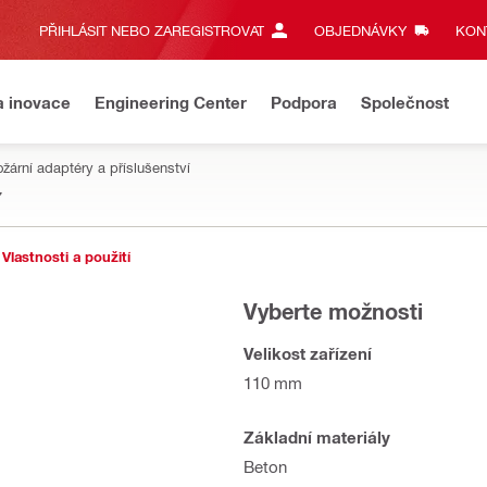
PŘIHLÁSIT NEBO ZAREGISTROVAT
OBJEDNÁVKY
KONT
a inovace
Engineering Center
Podpora
Společnost
ožární adaptéry a příslušenství
7
Vlastnosti a použití
Vyberte možnosti
Velikost zařízení
110 mm
Základní materiály
Beton