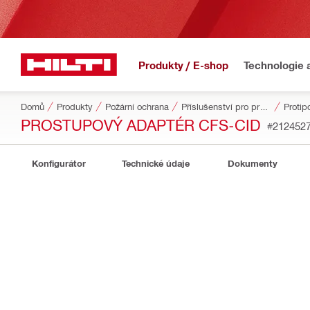
Produkty / E-shop
Technologie 
Domů
Produkty
Požární ochrana
Příslušenství pro protipožární ochranu
Protip
PROSTUPOVÝ ADAPTÉR CFS-CID
#212452
Konfigurátor
Technické údaje
Dokumenty