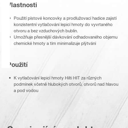
Vlastnosti
Použití pístové koncovky a prodlužovací hadice zajistí
konzistentní vytlačování lepicí hmoty do vyvrtaného
otvoru a bez vzduchových bublin.
Umožňuje přesnější dávkování odhadovaného objemu
chemické hmoty a tím minimalizuje plýtvání
Použití
K vytlačování lepicí hmoty Hilti HIT za různých
podmínek včetně hlubokých otvorů, otvorů nad hlavou
a pod vodou