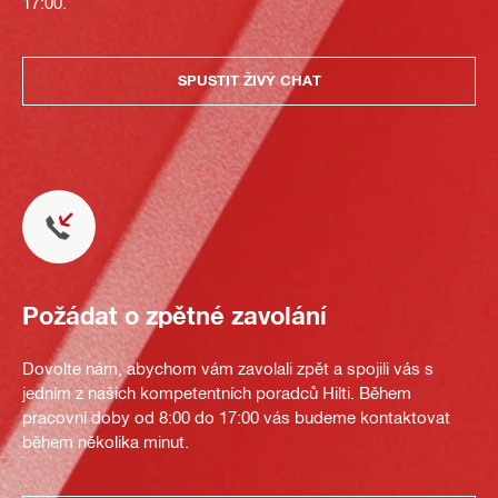
17:00.
SPUSTIT ŽIVÝ CHAT
Požádat o zpětné zavolání
Dovolte nám, abychom vám zavolali zpět a spojili vás s
jedním z našich kompetentních poradců Hilti. Během
pracovní doby od 8:00 do 17:00 vás budeme kontaktovat
během několika minut.