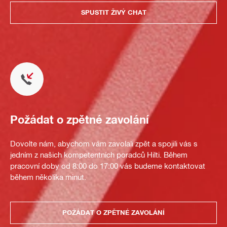
SPUSTIT ŽIVÝ CHAT
Požádat o zpětné zavolání
Dovolte nám, abychom vám zavolali zpět a spojili vás s
jedním z našich kompetentních poradců Hilti. Během
pracovní doby od 8:00 do 17:00 vás budeme kontaktovat
během několika minut.
POŽÁDAT O ZPĚTNÉ ZAVOLÁNÍ