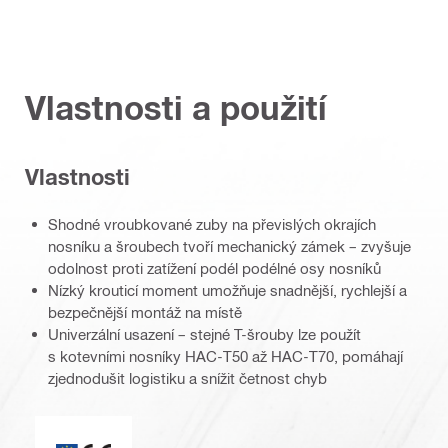
Vlastnosti a použití
Vlastnosti
Shodné vroubkované zuby na převislých okrajích
nosníku a šroubech tvoří mechanický zámek – zvyšuje
odolnost proti zatížení podél podélné osy nosníků
Nízký krouticí moment umožňuje snadnější, rychlejší a
bezpečnější montáž na místě
Univerzální usazení – stejné T-šrouby lze použít
s kotevními nosníky HAC-T50 až HAC-T70, pomáhají
zjednodušit logistiku a snížit četnost chyb
Označení CE