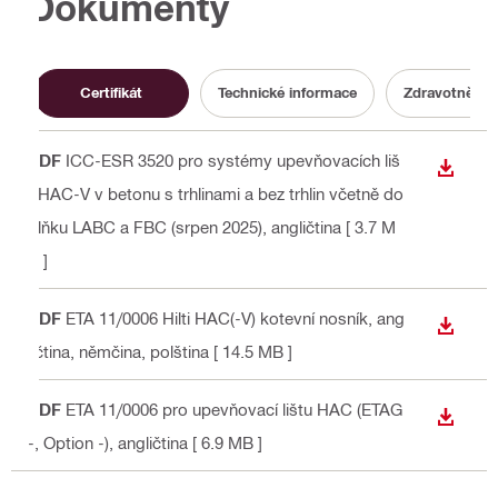
Dokumenty
Certifikát
Technické informace
Zdravotně-be
PDF
ICC-ESR 3520 pro systémy upevňovacích liš
STÁHN
t HAC-V v betonu s trhlinami a bez trhlin včetně do
plňku LABC a FBC (srpen 2025)
, angličtina
[ 3.7 M
B ]
PDF
ETA 11/0006 Hilti HAC(-V) kotevní nosník
, ang
STÁHN
ličtina, němčina, polština
[ 14.5 MB ]
PDF
ETA 11/0006 pro upevňovací lištu HAC (ETAG
STÁHN
-, Option -)
, angličtina
[ 6.9 MB ]