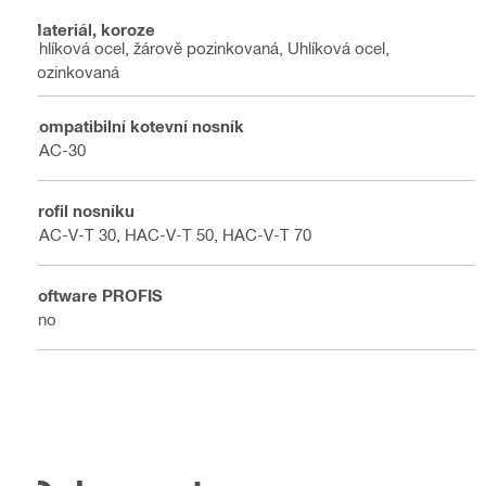
Materiál, koroze
Uhlíková ocel, žárově pozinkovaná, Uhlíková ocel,
pozinkovaná
Kompatibilní kotevní nosník
HAC-30
Profil nosníku
HAC-V-T 30, HAC-V-T 50, HAC-V-T 70
Software PROFIS
Ano