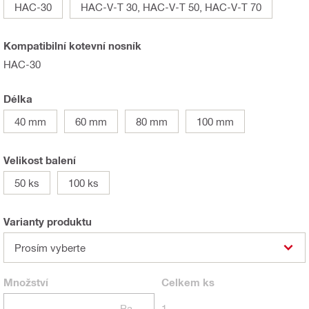
HAC-30
HAC-V-T 30, HAC-V-T 50, HAC-V-T 70
Kompatibilní kotevní nosník
HAC-30
Délka
40 mm
60 mm
80 mm
100 mm
Velikost balení
50 ks
100 ks
Varianty produktu
Prosím vyberte
Množství
Celkem
ks
Balení
1