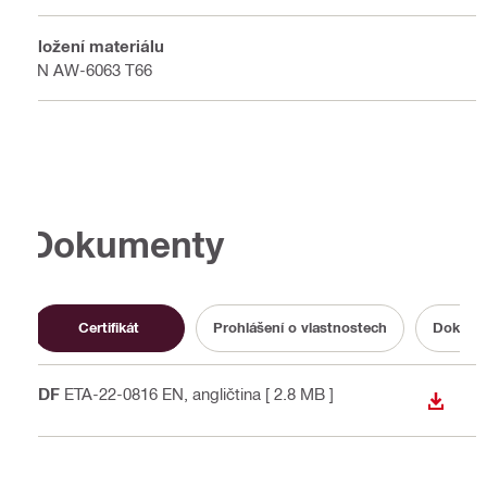
Složení materiálu
EN AW-6063 T66
Dokumenty
Certifikát
Prohlášení o vlastnostech
Dokumen
PDF
ETA-22-0816 EN
, angličtina
[ 2.8 MB ]
STÁHN