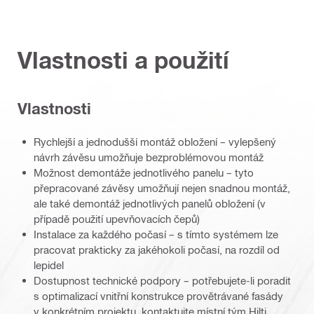
Vlastnosti a použití
Vlastnosti
Rychlejší a jednodušší montáž obložení – vylepšený
návrh závěsu umožňuje bezproblémovou montáž
Možnost demontáže jednotlivého panelu – tyto
přepracované závěsy umožňují nejen snadnou montáž,
ale také demontáž jednotlivých panelů obložení (v
případě použití upevňovacích čepů)
Instalace za každého počasí – s tímto systémem lze
pracovat prakticky za jakéhokoli počasí, na rozdíl od
lepidel
Dostupnost technické podpory – potřebujete-li poradit
s optimalizací vnitřní konstrukce provětrávané fasády
v konkrétním projektu, kontaktujte místní tým Hilti