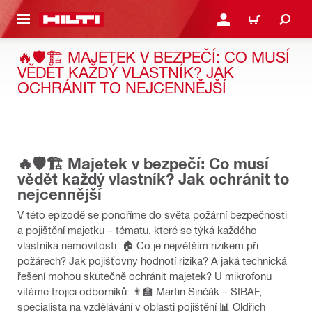
 NA HLAVNÍ OBSAH
PŘIHLÁSIT NEBO ZAREG
KOŠÍK
🔥🛡️🏗️ MAJETEK V BEZPEČÍ: CO MUSÍ
VĚDĚT KAŽDÝ VLASTNÍK? JAK
OCHRÁNIT TO NEJCENNĚJŠÍ
01:13:00
🔥🛡️🏗️ Majetek v bezpečí: Co musí
vědět každý vlastník? Jak ochránit to
nejcennější
V této epizodě se ponoříme do světa požární bezpečnosti
a pojištění majetku – tématu, které se týká každého
vlastníka nemovitosti. 🏠 Co je největším rizikem při
požárech? Jak pojišťovny hodnotí rizika? A jaká technická
řešení mohou skutečně ochránit majetek? U mikrofonu
vítáme trojici odborníků: 👨‍🏫 Martin Sinčák – SIBAF,
specialista na vzdělávání v oblasti pojištění 📊 Oldřich