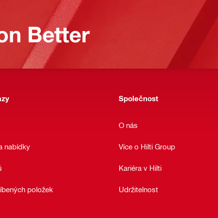
on Better
azy
Společnost
O nás
a nabídky
Více o Hilti Group
ů
Kariéra v Hilti
íbených položek
Udržitelnost