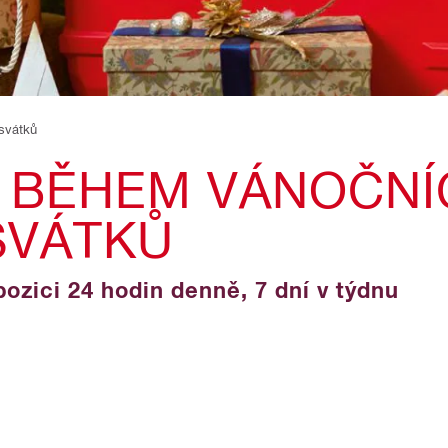
svátků
 BĚHEM VÁNOČNÍ
SVÁTKŮ
zici 24 hodin denně, 7 dní v týdnu