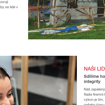
orují 
by se lidé v 
NAŠI LI
Sdílíme ho
integrity
Náš zapálený 
Naše firemní 
výkon je tím,
našeho týmu 