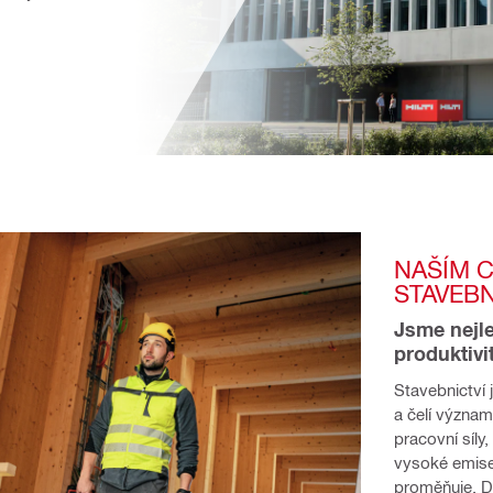
NAŠÍM C
STAVEBN
Jsme nejle
produktivi
Stavebnictví 
a čelí význam
pracovní síly
vysoké emise 
proměňuje. Dí