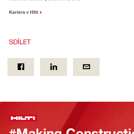
Kariéra v Hilti
SDÍLET
#Making Constructi