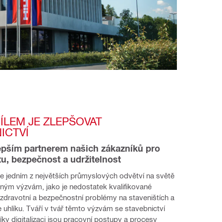
ÍLEM JE ZLEPŠOVAT 
ICTVÍ
pším partnerem našich zákazníků pro 
tu, bezpečnost a udržitelnost
je jedním z největších průmyslových odvětví na světě 
ným výzvám, jako je nedostatek kvalifikované 
, zdravotní a bezpečnostní problémy na staveništích a 
uhlíku. Tváří v tvář těmto výzvám se stavebnictví 
ky digitalizaci jsou pracovní postupy a procesy 