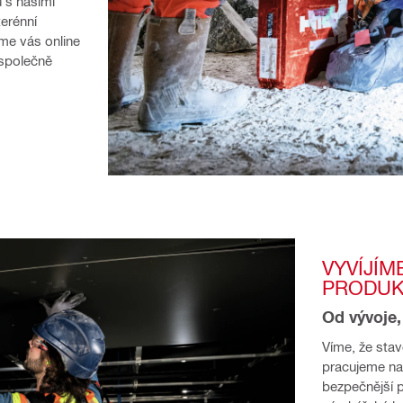
s našimi 
erénní 
me vás online 
společně 
VYVÍJÍM
PRODUK
Od vývoje
Víme, že stav
pracujeme na 
bezpečnější p