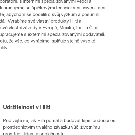
boratoře, s interními specializovanými vědci a 
lupracujeme se špičkovými technickými univerzitami 
ě, abychom se podělili o svůj výzkum a posunuli 
dál. Vyrábíme své vlastní produkty Hilti a 
vé vlastní závody v Evropě, Mexiku, Indii a Číně. 
pracujeme s externími specializovanými dodavateli. 
otu, že vše, co vyrábíme, splňuje stejně vysoké 
lity.
Udržitelnost v Hilti
Podívejte se, jak Hilti pomáhá budovat lepší budoucnost
prostřednictvím trvalého závazku vůči životnímu
prostředí, lidem a společnosti.