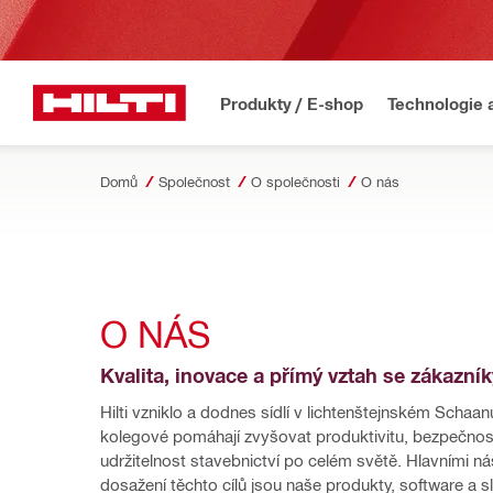
Produkty / E-shop
Technologie 
Domů
Společnost
O společnosti
O nás
O NÁS
Kvalita, inovace a přímý vztah se zákazník
Hilti vzniklo a dodnes sídlí v lichtenštejnském Schaanu
kolegové pomáhají zvyšovat produktivitu, bezpečnost
udržitelnost stavebnictví po celém světě. Hlavními nást
dosažení těchto cílů jsou naše produkty, software a s