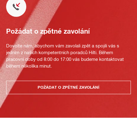
Požádat o zpětné zavolání
Dovolte nám, abychom vám zavolali zpět a spojili vás s
jedním z našich kompetentních poradců Hilti. Během
pracovní doby od 8:00 do 17:00 vás budeme kontaktovat
během několika minut.
POŽÁDAT O ZPĚTNÉ ZAVOLÁNÍ