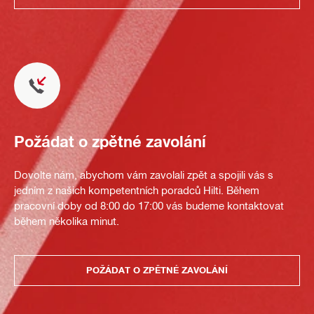
Požádat o zpětné zavolání
Dovolte nám, abychom vám zavolali zpět a spojili vás s
jedním z našich kompetentních poradců Hilti. Během
pracovní doby od 8:00 do 17:00 vás budeme kontaktovat
během několika minut.
POŽÁDAT O ZPĚTNÉ ZAVOLÁNÍ