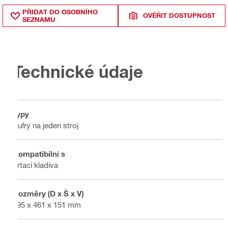
PŘIDAT DO OSOBNÍHO
OVĚŘIT DOSTUPNOST
SEZNAMU
Technické údaje
Typy
Kufry na jeden stroj
Kompatibilní s
Vrtací kladiva
Rozměry (D x Š x V)
595 x 461 x 151 mm