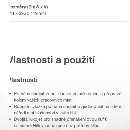
Rozměry (D x Š x V)
444 x 395 x 119 mm
Vlastnosti a použití
Vlastnosti
Pomáhá chránit vrtací kladivo při uskladnění a přepravě
kolem vašich pracovních míst
Robustní vložka pomáhá chránit a zjednodušit umístění
nářadí a příslušenství v kufru Hilti.
Dvojitá rukojeť pro snadné přenášení dvou kufrů
na nářadí Hilti v jedné ruce bez potřeby klíče