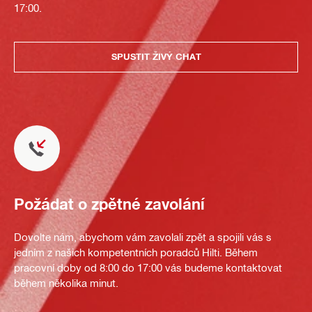
17:00.
SPUSTIT ŽIVÝ CHAT
Požádat o zpětné zavolání
Dovolte nám, abychom vám zavolali zpět a spojili vás s
jedním z našich kompetentních poradců Hilti. Během
pracovní doby od 8:00 do 17:00 vás budeme kontaktovat
během několika minut.