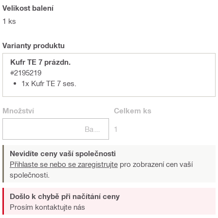
Velikost balení
1 ks
Varianty produktu
Kufr TE 7 prázdn.
#2195219
1x Kufr TE 7 ses.
Množství
Celkem
ks
Balení
1
Nevidíte ceny vaší společnosti
Přihlaste se nebo se zaregistrujte
pro zobrazení cen vaší
společnosti.
Došlo k chybě při načítání ceny
Prosím kontaktujte nás