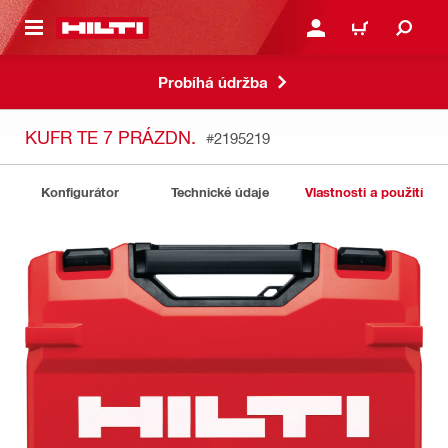
 NA HLAVNÍ OBSAH
PŘIHLÁSIT NEBO ZAREG
KOŠÍK
Probíhá údržba
KUFR TE 7 PRÁZDN.
#2195219
Konfigurátor
Technické údaje
Vlastnosti a použití