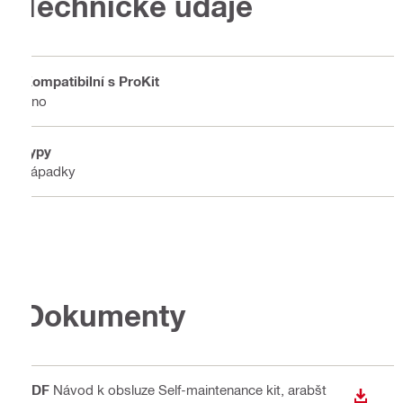
Technické údaje
Kompatibilní s ProKit
Ano
Typy
Západky
Dokumenty
PDF
Návod k obsluze Self-maintenance kit
, arabšt
STÁHN