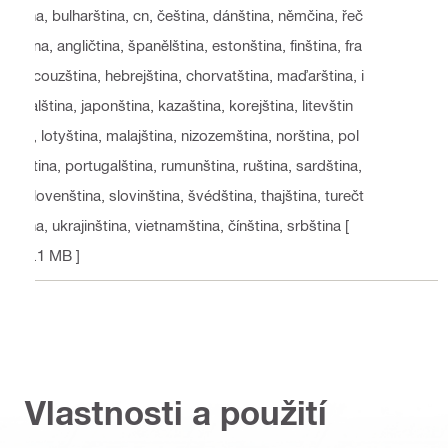
ina, bulharština, cn, čeština, dánština, němčina, řeč
tina, angličtina, španělština, estonština, finština, fra
ncouzština, hebrejština, chorvatština, maďarština, i
talština, japonština, kazaština, korejština, litevštin
a, lotyština, malajština, nizozemština, norština, pol
ština, portugalština, rumunština, ruština, sardština,
slovenština, slovinština, švédština, thajština, turečt
ina, ukrajinština, vietnamština, čínština, srbština
[
2.1 MB ]
Vlastnosti a použití