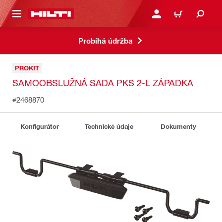
 NA HLAVNÍ OBSAH
PŘIHLÁSIT NEBO ZAREG
KOŠÍK
Probíhá údržba
PROKIT
SAMOOBSLUŽNÁ SADA PKS 2-L ZÁPADKA
#2468870
Konfigurátor
Technické údaje
Dokumenty