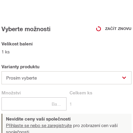
Vyberte možnosti
ZAČÍT ZNOVU
Velikost balení
1 ks
Varianty produktu
Prosím vyberte
Množství
Celkem
ks
Balení
1
Nevidíte ceny vaší společnosti
Přihlaste se nebo se zaregistrujte
pro zobrazení cen vaší
společnosti.