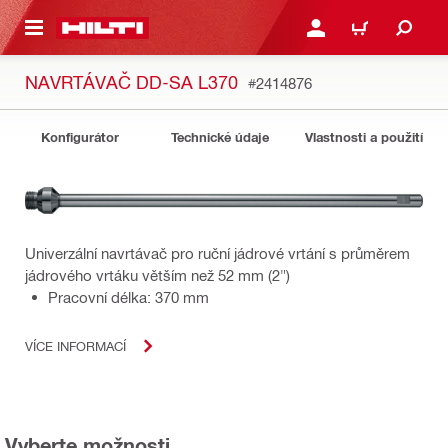
 NA HLAVNÍ OBSAH
PŘIHLÁSIT NEBO ZAREG
KOŠÍK
NAVRTÁVAČ DD-SA L370
#2414876
Konfigurátor
Technické údaje
Vlastnosti a použití
Univerzální navrtávač pro ruční jádrové vrtání s průměrem
jádrového vrtáku větším než 52 mm (2")
Pracovní délka: 370 mm
VÍCE INFORMACÍ
Vyberte možnosti