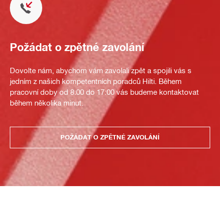
Požádat o zpětné zavolání
Dovolte nám, abychom vám zavolali zpět a spojili vás s
jedním z našich kompetentních poradců Hilti. Během
pracovní doby od 8:00 do 17:00 vás budeme kontaktovat
během několika minut.
POŽÁDAT O ZPĚTNÉ ZAVOLÁNÍ