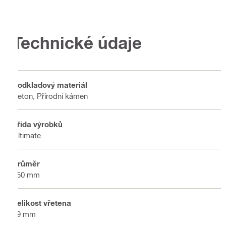
Technické údaje
Podkladový materiál
Beton, Přírodní kámen
Třída výrobků
Ultimate
Průměr
150 mm
Velikost vřetena
19 mm