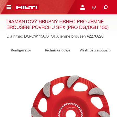
 NA HLAVNÍ OBSAH
PŘIHLÁSIT NEBO ZAREG
KOŠÍK
DIAMANTOVÝ BRUSNÝ HRNEC PRO JEMNÉ
BROUŠENÍ POVRCHU SPX (PRO DG/DGH 150)
Dia hrnec DG-CW 150/6" SPX jemné broušen
#2270820
Konfigurátor
Technické údaje
Vlastnosti a použití