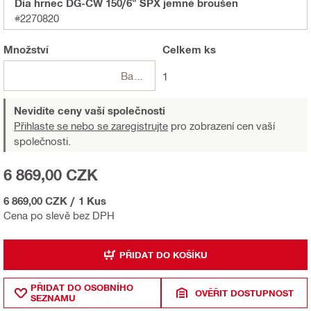
Dia hrnec DG-CW 150/6" SPX jemné broušen
#2270820
Množství
Celkem
ks
Balení
1
Nevidíte ceny vaší společnosti
Přihlaste se nebo se zaregistrujte
pro zobrazení cen vaší
společnosti.
6 869,00 CZK
6 869,00 CZK
/
1 Kus
Cena po slevě bez DPH
PŘIDAT DO KOŠÍKU
PŘIDAT DO OSOBNÍHO
OVĚŘIT DOSTUPNOST
SEZNAMU