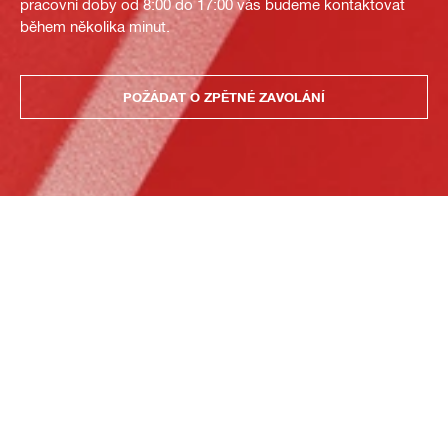
pracovní doby od 8:00 do 17:00 vás budeme kontaktovat
během několika minut.
POŽÁDAT O ZPĚTNÉ ZAVOLÁNÍ