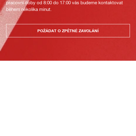
pracovní doby od 8:00 do 17:00 vás budeme kontaktovat
během několika minut.
POŽÁDAT O ZPĚTNÉ ZAVOLÁNÍ