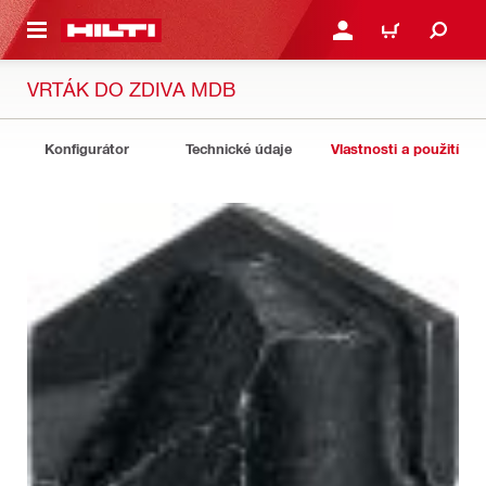
 NA HLAVNÍ OBSAH
PŘIHLÁSIT NEBO ZAREG
KOŠÍK
VRTÁK DO ZDIVA MDB
Konfigurátor
Technické údaje
Vlastnosti a použití