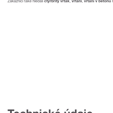
Zákazníci také hledali
čtyřbřitý vrták
,
vrtání
,
vrtání v betonu