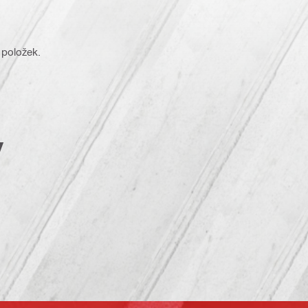
 položek.
y