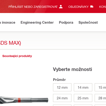
PŘIHLÁSIT NEBO ZAREGISTROVAT
OBJEDNÁVKY
KONT
a inovace
Engineering Center
Podpora
Společnost
SDS MAX)
Související produkty
Vyberte možnosti
Průměr
12 mm
14 mm
15 
24 mm
25 mm
28 