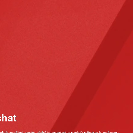
chat
hlé zasílání zpráv získáte snadný a rychlý přístup k našemu