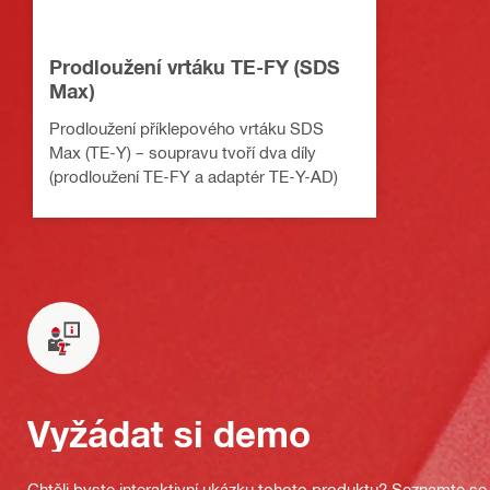
Prodloužení vrtáku TE-FY (SDS
Max)
Prodloužení příklepového vrtáku SDS
Max (TE-Y) – soupravu tvoří dva díly
(prodloužení TE-FY a adaptér TE-Y-AD)
Vyžádat si demo
Chtěli byste interaktivní ukázku tohoto produktu? Seznamte se 