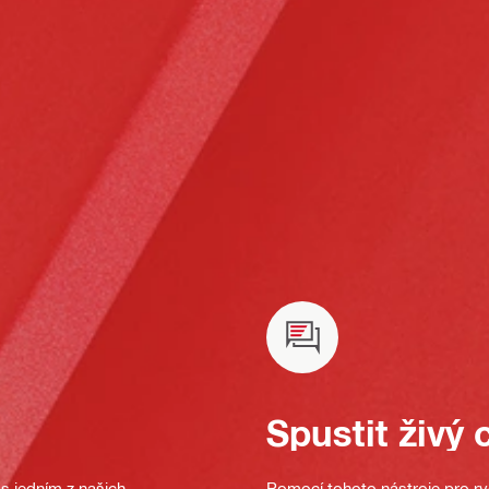
Spustit živý 
s jedním z našich
Pomocí tohoto nástroje pro ryc