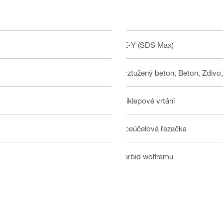
TE-Y (SDS Max)
Vyztužený beton, Beton, Zdivo,
Příklepové vrtání
Víceúčelová řezačka
Karbid wolframu