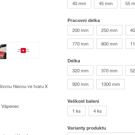
40 mm
45 mm
55 
Pracovní délka
200 mm
250 mm
4
770 mm
800 mm
1
Délka
320 mm
370 mm
5
920 mm
1300 mm
dovou hlavou ve tvaru X
Velikost balení
a, Vápenec
1 ks
4 ks
Varianty produktu