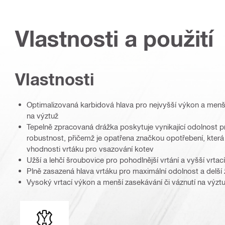
Vlastnosti a použití
Vlastnosti
Optimalizovaná karbidová hlava pro nejvyšší výkon a menší
na výztuž
Tepelně zpracovaná drážka poskytuje vynikající odolnost p
robustnost, přičemž je opatřena značkou opotřebení, kte
vhodnosti vrtáku pro vsazování kotev
Užší a lehčí šroubovice pro pohodlnější vrtání a vyšší vrtací
Plně zasazená hlava vrtáku pro maximální odolnost a delší 
Vysoký vrtací výkon a menší zasekávání či váznutí na výztu
Typ upínání