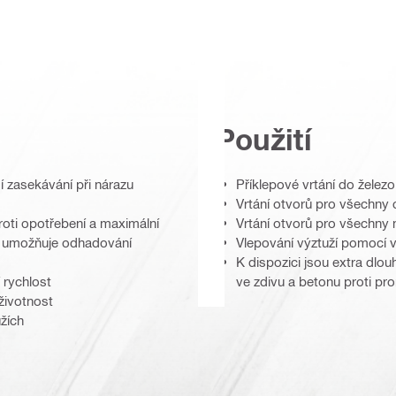
Použití
 zasekávání při nárazu
Příklepové vrtání do želez
Vrtání otvorů pro všechny
roti opotřebení a maximální
Vrtání otvorů pro všechny
rá umožňuje odhadování
Vlepování výztuží pomocí vy
K dispozici jsou extra dlou
 rychlost
ve zdivu a betonu proti pr
životnost
žích