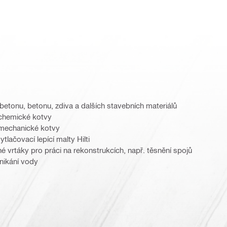
obetonu, betonu, zdiva a dalších stavebních materiálů
 chemické kotvy
 mechanické kotvy
tlačovací lepící malty Hilti
hé vrtáky pro práci na rekonstrukcích, např. těsnění spojů
onikání vody