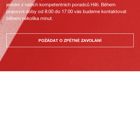
jedním z našich kompetentních poradců Hilti. Během
pracovní doby od 8:00 do 17:00 vás budeme kontaktovat
během několika minut.
POŽÁDAT O ZPĚTNÉ ZAVOLÁNÍ