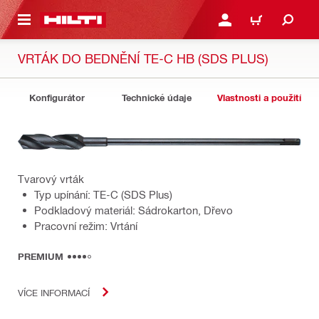
 NA HLAVNÍ OBSAH
PŘIHLÁSIT NEBO ZAREG
KOŠÍK
VRTÁK DO BEDNĚNÍ TE-C HB (SDS PLUS)
Konfigurátor
Technické údaje
Vlastnosti a použití
Tvarový vrták
Typ upínání: TE-C (SDS Plus)
Podkladový materiál: Sádrokarton, Dřevo
Pracovní režim: Vrtání
PREMIUM
VÍCE INFORMACÍ