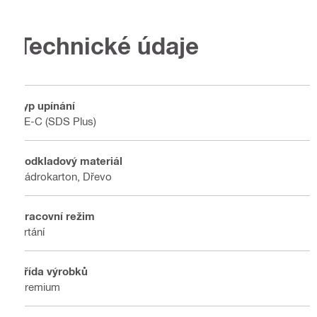
Technické údaje
Typ upínání
TE-C (SDS Plus)
Podkladový materiál
Sádrokarton, Dřevo
Pracovní režim
Vrtání
Třída výrobků
Premium