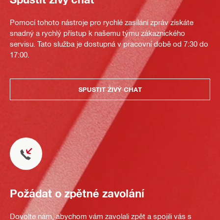
Pomocí tohoto nástroje pro rychlé zasílání zpráv získáte
snadný a rychlý přístup k našemu týmu zákaznického
servisu. Tato služba je dostupná v pracovní době od 7:30 do
17:00.
SPUSTIT ŽIVÝ CHAT
Požádat o zpětné zavolání
Dovolte nám, abychom vám zavolali zpět a spojili vás s