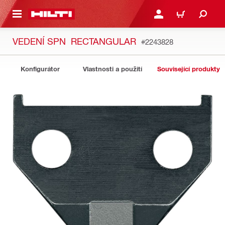
 NA HLAVNÍ OBSAH
PŘIHLÁSIT NEBO ZAREG
KOŠÍK
VEDENÍ SPN RECTANGULAR
#2243828
Konfigurátor
Vlastnosti a použití
Související produkty