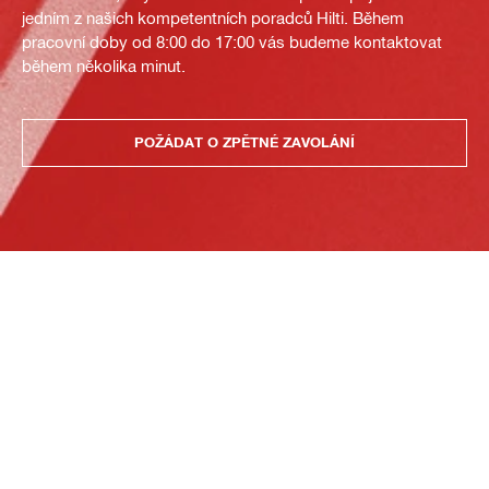
jedním z našich kompetentních poradců Hilti. Během
pracovní doby od 8:00 do 17:00 vás budeme kontaktovat
během několika minut.
POŽÁDAT O ZPĚTNÉ ZAVOLÁNÍ