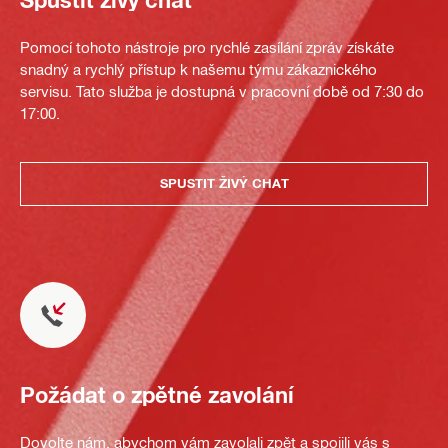
Spustit živý chat
Pomocí tohoto nástroje pro rychlé zasílání zpráv získáte
snadný a rychlý přístup k našemu týmu zákaznického
servisu. Tato služba je dostupná v pracovní době od 7:30 do
17:00.
SPUSTIT ŽIVÝ CHAT
Požádat o zpětné zavolání
Dovolte nám, abychom vám zavolali zpět a spojili vás s