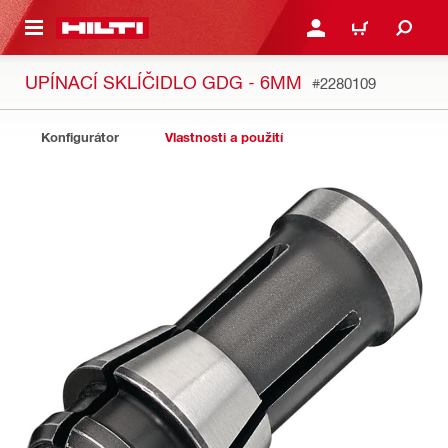
 NA HLAVNÍ OBSAH
PŘIHLÁSIT NEBO ZAREG
KOŠÍK
UPÍNACÍ SKLÍČIDLO GDG - 6MM
#2280109
Konfigurátor
Vlastnosti a použití