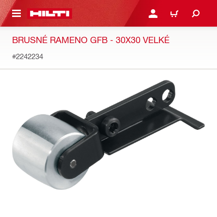
 NA HLAVNÍ OBSAH
PŘIHLÁSIT NEBO ZAREG
KOŠÍK
BRUSNÉ RAMENO GFB - 30X30 VELKÉ
#2242234