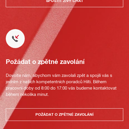
SPUSTIT ŽIVÝ CHAT
Požádat o zpětné zavolání
Dovolte nám, abychom vám zavolali zpět a spojili vás s
jedním z našich kompetentních poradců Hilti. Během
pracovní doby od 8:00 do 17:00 vás budeme kontaktovat
během několika minut.
POŽÁDAT O ZPĚTNÉ ZAVOLÁNÍ