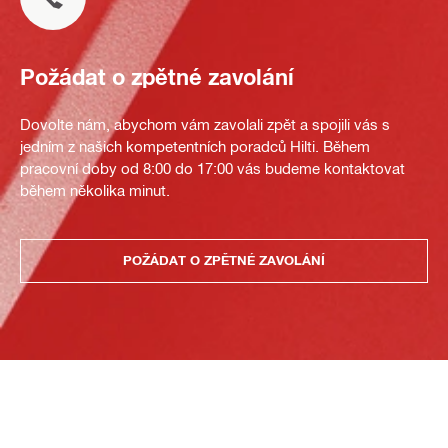
Požádat o zpětné zavolání
Dovolte nám, abychom vám zavolali zpět a spojili vás s
jedním z našich kompetentních poradců Hilti. Během
pracovní doby od 8:00 do 17:00 vás budeme kontaktovat
během několika minut.
POŽÁDAT O ZPĚTNÉ ZAVOLÁNÍ