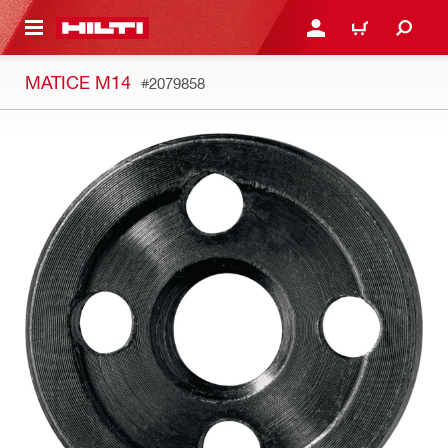
 NA HLAVNÍ OBSAH
PŘIHLÁSIT NEBO ZAREG
KOŠÍK
MATICE M14
#2079858