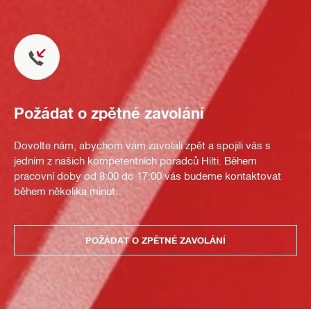
Požádat o zpětné zavolání
Dovolte nám, abychom vám zavolali zpět a spojili vás s
jedním z našich kompetentních poradců Hilti. Během
pracovní doby od 8:00 do 17:00 vás budeme kontaktovat
během několika minut.
POŽÁDAT O ZPĚTNÉ ZAVOLÁNÍ