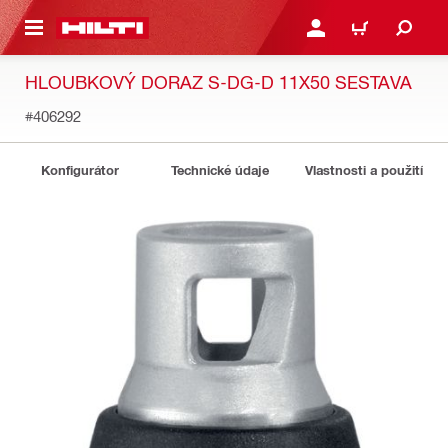
 NA HLAVNÍ OBSAH
PŘIHLÁSIT NEBO ZAREG
KOŠÍK
HLOUBKOVÝ DORAZ S-DG-D 11X50 SESTAVA
#406292
Konfigurátor
Technické údaje
Vlastnosti a použití