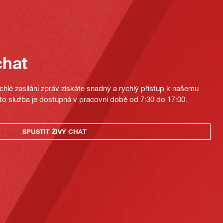
chat
hlé zasílání zpráv získáte snadný a rychlý přístup k našemu
to služba je dostupná v pracovní době od 7:30 do 17:00.
SPUSTIT ŽIVÝ CHAT