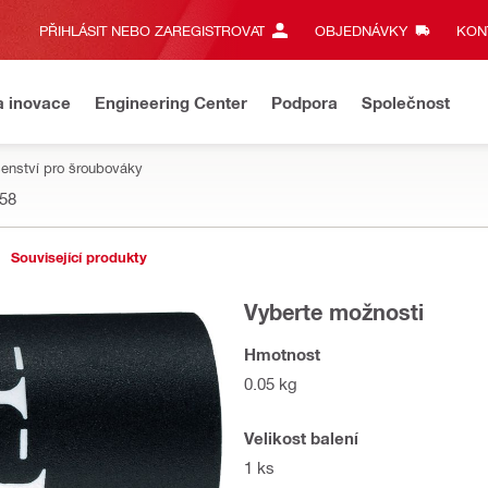
PŘIHLÁSIT NEBO ZAREGISTROVAT
OBJEDNÁVKY
KONT
a inovace
Engineering Center
Podpora
Společnost
šenství pro šroubováky
58
Související produkty
Vyberte možnosti
Hmotnost
0.05 kg
Velikost balení
1 ks