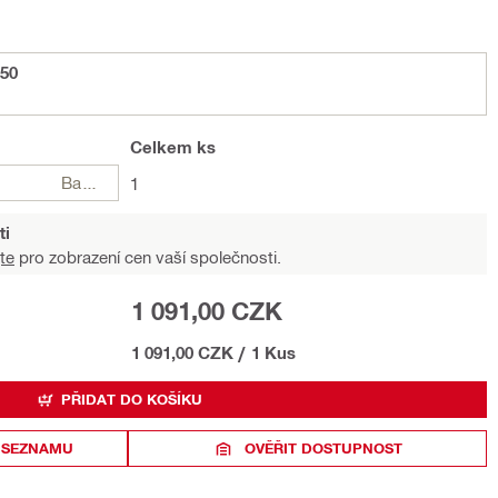
50
Celkem
ks
Balení
1
ti
te
pro zobrazení cen vaší společnosti.
1 091,00 CZK
1 091,00 CZK
/
1 Kus
PŘIDAT DO KOŠÍKU
 SEZNAMU
OVĚŘIT DOSTUPNOST