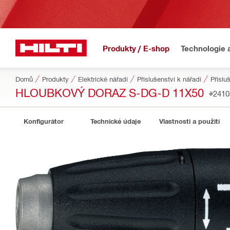
Produkty / E-shop
Technologie 
Domů
Produkty
Elektrické nářadí
Příslušenství k nářadí
Příslu
HLOUBKOVÝ DORAZ S-DG-D 11X50
#2410
Konfigurátor
Technické údaje
Vlastnosti a použití