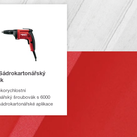
Sádrokartonářský
ák
korychlostní
nářský šroubovák s 6000
sádrokartonářské aplikace