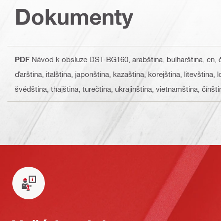
Dokumenty
PDF
Návod k obsluze DST-BG160
, arabština, bulharština, cn,
ďarština, italština, japonština, kazaština, korejština, litevština,
švédština, thajština, turečtina, ukrajinština, vietnamština, čínšti