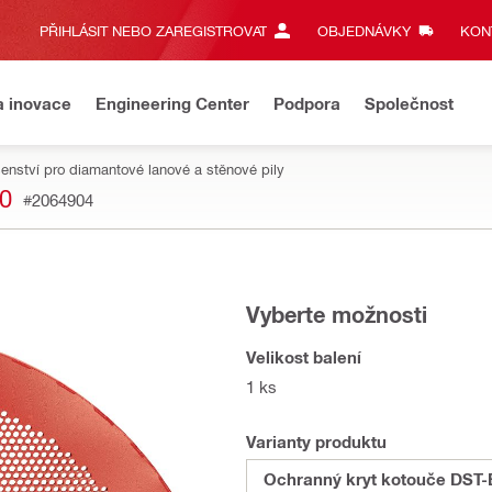
PŘIHLÁSIT NEBO ZAREGISTROVAT
OBJEDNÁVKY
KONT
a inovace
Engineering Center
Podpora
Společnost
šenství pro diamantové lanové a stěnové pily
0
#2064904
Vyberte možnosti
Velikost balení
1 ks
Varianty produktu
Ochranný kryt kotouče DST-