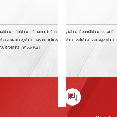
 čeština, dánština, němčina, řečtina, angličtina, španělština, estonšti
 lotyština, malajština, nizozemština, norština, polština, portugalština
na, srbština
[ 946.6 KB ]