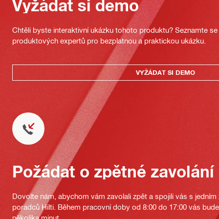
Vyžádat si demo
Chtěli byste interaktivní ukázku tohoto produktu? Seznamte se 
produktových expertů pro bezplatnou a praktickou ukázku.
VYŽÁDAT SI DEMO
Požádat o zpětné zavolání
Dovolte nám, abychom vám zavolali zpět a spojili vás s jedním
poradců Hilti. Během pracovní doby od 8:00 do 17:00 vás bu
několika minut.