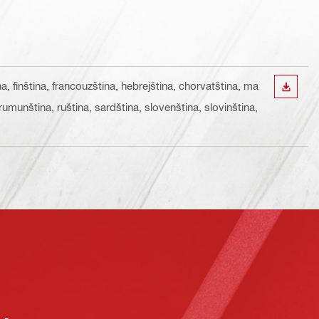
na, finština, francouzština, hebrejština, chorvatština, ma
STÁHN
, rumunština, ruština, sardština, slovenština, slovinština,