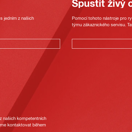
Spustit živý 
s jedním z našich
Pomocí tohoto nástroje pro ryc
týmu zákaznického servisu. Ta
 z našich kompetentních
deme kontaktovat během