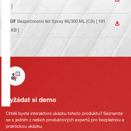
STÁHN
B ]
PDF
Bezpečnostní list Spray 66/300 ML (CS)
[ 191.
STÁHN
9 KB ]
Vyžádat si demo
Chtěli byste interaktivní ukázku tohoto produktu? Seznamte
se s jedním z našich produktových expertů pro bezplatnou a
praktickou ukázku.