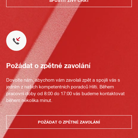
SPUSTIT ŽIVÝ CHAT
Požádat o zpětné zavolání
Dovolte nám, abychom vám zavolali zpět a spojili vás s
jedním z našich kompetentních poradců Hilti. Během
pracovní doby od 8:00 do 17:00 vás budeme kontaktovat
během několika minut.
POŽÁDAT O ZPĚTNÉ ZAVOLÁNÍ