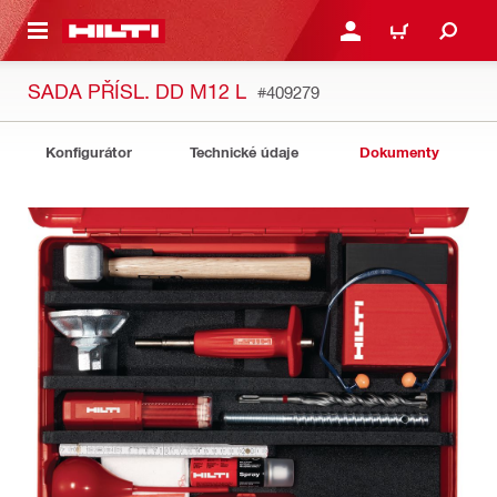
 NA HLAVNÍ OBSAH
PŘIHLÁSIT NEBO ZAREG
KOŠÍK
SADA PŘÍSL. DD M12 L
#409279
Konfigurátor
Technické údaje
Dokumenty