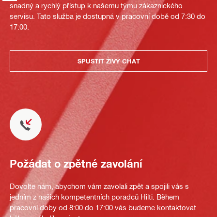
snadný a rychlý přístup k našemu týmu zákaznického
servisu. Tato služba je dostupná v pracovní době od 7:30 do
17:00.
SPUSTIT ŽIVÝ CHAT
Požádat o zpětné zavolání
Dovolte nám, abychom vám zavolali zpět a spojili vás s
jedním z našich kompetentních poradců Hilti. Během
pracovní doby od 8:00 do 17:00 vás budeme kontaktovat