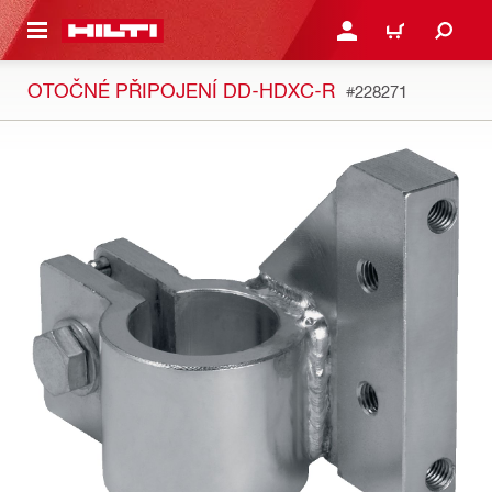
 NA HLAVNÍ OBSAH
PŘIHLÁSIT NEBO ZAREG
KOŠÍK
OTOČNÉ PŘIPOJENÍ DD-HDXC-R
#228271