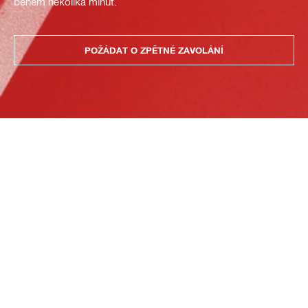
během několika minut.
POŽÁDAT O ZPĚTNÉ ZAVOLÁNÍ