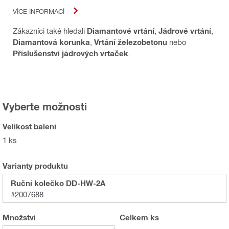
VÍCE INFORMACÍ
Zákazníci také hledali
Diamantové vrtání
,
Jádrové vrtání
,
Diamantová korunka
,
Vrtání železobetonu
nebo
Příslušenství jádrových vrtaček
.
Vyberte možnosti
Velikost balení
1 ks
Varianty produktu
Ruční kolečko DD-HW-2A
#2007688
Množství
Celkem
ks