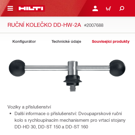
 NA HLAVNÍ OBSAH
PŘIHLÁSIT NEBO ZAREG
KOŠÍK
RUČNÍ KOLEČKO DD-HW-2A
#2007688
Konfigurátor
Technické údaje
Související produkty
Vozíky a příslušenství
Další informace o příslušenství: Dvoupaprskové ruční
kolo s rychloupínacím mechanismem pro vrtací stojany
DD-HD 30, DD-ST 150 a DD-ST 160